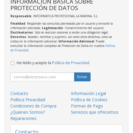
INFORMACIÓN BÁSICA SOBRE
PROTECCIÓN DE DATOS
Responsable
: INFORMATICA PROFESIONAL LA MARINA, S.L.
Finalidad
: Responder las consultas planteadas por el usuario y enviarle la
información solicitada;
Legitimación
: Consentimiento del usuario;
Destinatarios
: Solo se realizan cesiones si existe una obligación legal;
Derechos
: Acceder, rectificar y suprimir, así como otros derechos, como se
indica en la información adicional;
Información Adicional
: Puede
consultar la información completa de Protección de Datos en nuestra
Política
de Privacidad
.
He leído y acepto la
Política de Privacidad
.
Enviar
Contacto
Información Legal
Política Privacidad
Política de Cookies
Condiciones de Compra
Formas de Pago
¿Quienes Somos?
Servicios que ofrecemos
Reparaciones
Contacto