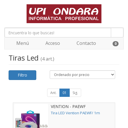
Menú
Acceso
Contacto
0
Tiras Led
(4 art.)
Filtro
Ant.
01
Sig.
VENTION - PAEWF
Tira LED Vention PAEWF/ 1m