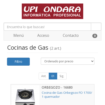
Menú
Acceso
Contacto
0
Cocinas de Gas
(2 art.)
Filtro
Ant.
01
Sig.
ORBEGOZO - 16680
Cocina de Gas Orbegozo FO 1700/
1 quemador