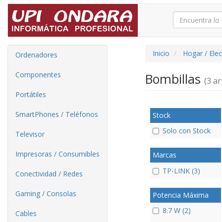
Inicio
Hogar / Ele
Ordenadores
Componentes
Bombillas
(3 art
Portátiles
SmartPhones / Teléfonos
Stock
Solo con Stock
Televisor
Impresoras / Consumibles
Marcas
TP-LINK (3)
Conectividad / Redes
Gaming / Consolas
Potencia Máxima
8.7 W (2)
Cables