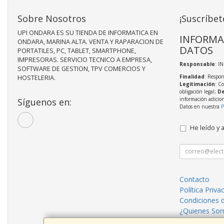
Sobre Nosotros
¡Suscríbet
UPI ONDARA ES SU TIENDA DE INFORMATICA EN
INFORMA
ONDARA, MARINA ALTA. VENTA Y RAPARACION DE
DATOS
PORTATILES, PC, TABLET, SMARTPHONE,
IMPRESORAS. SERVICIO TECNICO A EMPRESA,
Responsable
: I
SOFTWARE DE GESTION, TPV COMERCIOS Y
Finalidad
: Respon
HOSTELERIA.
Legitimación
: C
obligación legal;
De
información adicio
Síguenos en:
Datos en nuestra
P
He leído y 
Contacto
Política Priva
Condiciones 
¿Quienes So
Reparaciones