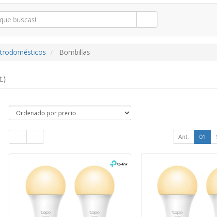
ctrodomésticos
Bombillas
.)
Ant.
01