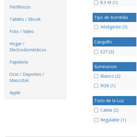
8.3 W (1)
Periféricos
Tipo de Bombilla
Tablets / Ebook
Inteligente (3)
Foto / Video
Casquillo
Hogar /
Electrodomésticos
E27 (3)
Papelería
Iluminacion
Ocio / Deportes /
Blanco (2)
Mascotas
RGB (1)
Apple
Tono de la Luz
Calida (2)
Regulable (1)