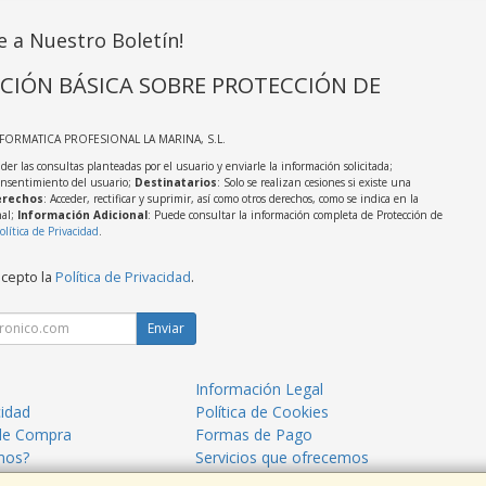
e a Nuestro Boletín!
CIÓN BÁSICA SOBRE PROTECCIÓN DE
NFORMATICA PROFESIONAL LA MARINA, S.L.
der las consultas planteadas por el usuario y enviarle la información solicitada;
onsentimiento del usuario;
Destinatarios
: Solo se realizan cesiones si existe una
rechos
: Acceder, rectificar y suprimir, así como otros derechos, como se indica en la
nal;
Información Adicional
: Puede consultar la información completa de Protección de
olítica de Privacidad
.
acepto la
Política de Privacidad
.
Enviar
Información Legal
cidad
Política de Cookies
de Compra
Formas de Pago
mos?
Servicios que ofrecemos