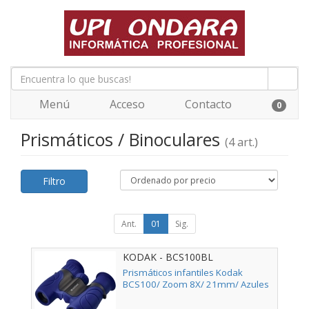
Menú
Acceso
Contacto
0
Prismáticos / Binoculares
(4 art.)
Filtro
Ant.
01
Sig.
KODAK - BCS100BL
Prismáticos infantiles Kodak
BCS100/ Zoom 8X/ 21mm/ Azules