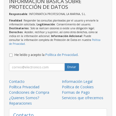
INFORMACIÓN BÁSICA SOBRE
PROTECCIÓN DE DATOS
Responsable
: INFORMATICA PROFESIONAL LA MARINA, S.L.
Finalidad
: Responder las consultas planteadas por el usuario y enviarle la
información solicitada;
Legitimación
: Consentimiento del usuario;
Destinatarios
: Solo se realizan cesiones si existe una obligación legal;
Derechos
: Acceder, rectificar y suprimir, así como otros derechos, como se
indica en la información adicional;
Información Adicional
: Puede
consultar la información completa de Protección de Datos en nuestra
Política
de Privacidad
.
He leído y acepto la
Política de Privacidad
.
Enviar
Contacto
Información Legal
Política Privacidad
Política de Cookies
Condiciones de Compra
Formas de Pago
¿Quienes Somos?
Servicios que ofrecemos
Reparaciones
Contacto