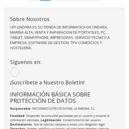
Sobre Nosotros
UPI ONDARA ES SU TIENDA DE INFORMATICA EN ONDARA,
MARINA ALTA. VENTA Y RAPARACION DE PORTATILES, PC,
TABLET, SMARTPHONE, IMPRESORAS. SERVICIO TECNICO A
EMPRESA, SOFTWARE DE GESTION, TPV COMERCIOS Y
HOSTELERIA.
Síguenos en:
¡Suscríbete a Nuestro Boletín!
INFORMACIÓN BÁSICA SOBRE
PROTECCIÓN DE DATOS
Responsable
: INFORMATICA PROFESIONAL LA MARINA, S.L.
Finalidad
: Responder las consultas planteadas por el usuario y enviarle la
información solicitada;
Legitimación
: Consentimiento del usuario;
Destinatarios
: Solo se realizan cesiones si existe una obligación legal;
Derechos
: Acceder, rectificar y suprimir, así como otros derechos, como se