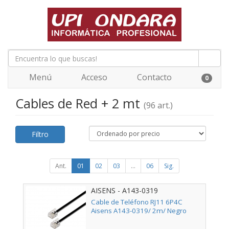
Menú
Acceso
Contacto
0
Cables de Red + 2 mt
(96 art.)
Filtro
Ant.
01
02
03
...
06
Sig.
AISENS - A143-0319
Cable de Teléfono RJ11 6P4C
Aisens A143-0319/ 2m/ Negro