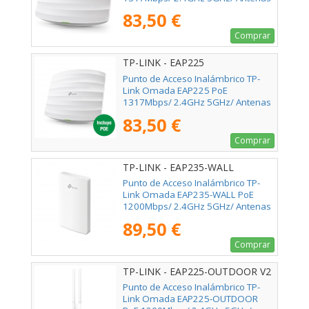
de 5dBi/ WiFi 802.11 ac/n/g/b/a
83,50 €
Comprar
TP-LINK - EAP225
Punto de Acceso Inalámbrico TP-
Link Omada EAP225 PoE
1317Mbps/ 2.4GHz 5GHz/ Antenas
de 5dBi/ WiFi 802.11ac/n/b/g
83,50 €
Comprar
TP-LINK - EAP235-WALL
Punto de Acceso Inalámbrico TP-
Link Omada EAP235-WALL PoE
1200Mbps/ 2.4GHz 5GHz/ Antenas
de 4dBi/ WiFi 802.11ac/a/n/b/g
89,50 €
802.3af/at
Comprar
TP-LINK - EAP225-OUTDOOR V2
Punto de Acceso Inalámbrico TP-
Link Omada EAP225-OUTDOOR