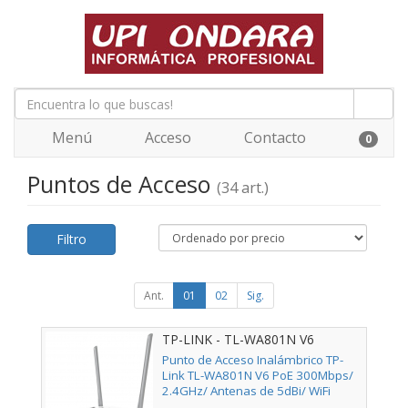
Menú
Acceso
Contacto
0
Puntos de Acceso
(34 art.)
Filtro
Ant.
01
02
Sig.
TP-LINK - TL-WA801N V6
Punto de Acceso Inalámbrico TP-
Link TL-WA801N V6 PoE 300Mbps/
2.4GHz/ Antenas de 5dBi/ WiFi
802.11n/b/g