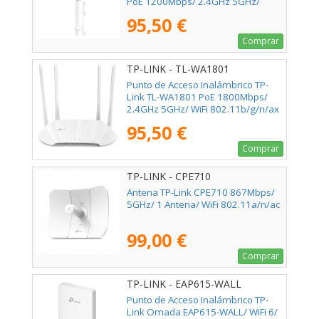
PoE 1200Mbps/ 2.4GHz 5GHz/
Antenas de 4dBi/ WiFi
95,50 €
802.11ac/n/b/g/a
Comprar
TP-LINK - TL-WA1801
Punto de Acceso Inalámbrico TP-
Link TL-WA1801 PoE 1800Mbps/
2.4GHz 5GHz/ WiFi 802.11b/g/n/ax
- 802.11a/n/ac/ax
95,50 €
Comprar
TP-LINK - CPE710
Antena TP-Link CPE710 867Mbps/
5GHz/ 1 Antena/ WiFi 802.11a/n/ac
99,00 €
Comprar
TP-LINK - EAP615-WALL
Punto de Acceso Inalámbrico TP-
Link Omada EAP615-WALL/ WiFi 6/