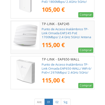
PoE/ 1800Mbps/ 2.4GHz 5GHz/
Antenas de 4dBi/ WiFi 802.11
105,00 €
ax/ac/a/n/b/g 802.3af/at
Comprar
TP-LINK - EAP245
Punto de Acceso Inalámbrico TP-
Link Omada EAP245 PoE
1700Mbps/ 2.4 GHz 5GHz/ Antena
de 4dBi/ WiFi 802.11ac/n/b/g/a
115,00 €
Comprar
TP-LINK - EAP650-WALL
Punto de Acceso Inalámbrico TP-
Link Omada EAP650-WALL/ WiFi 6/
PoE+/ 2976Mbps/ 2.4GHz 5GHz/
Antenas de 5dBi/ WiFi 802.11
115,00 €
ax/ac/a/n/b/g
Comprar
Ant.
01
02
Sig.