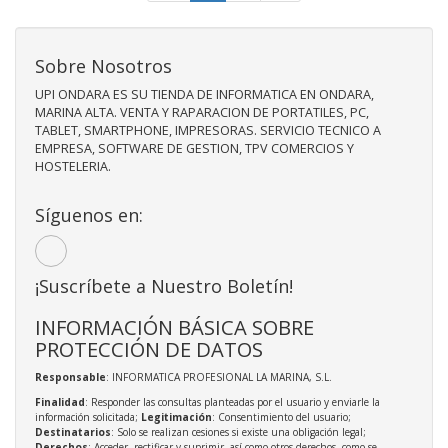
Sobre Nosotros
UPI ONDARA ES SU TIENDA DE INFORMATICA EN ONDARA,
MARINA ALTA. VENTA Y RAPARACION DE PORTATILES, PC,
TABLET, SMARTPHONE, IMPRESORAS. SERVICIO TECNICO A
EMPRESA, SOFTWARE DE GESTION, TPV COMERCIOS Y
HOSTELERIA.
Síguenos en:
¡Suscríbete a Nuestro Boletín!
INFORMACIÓN BÁSICA SOBRE
PROTECCIÓN DE DATOS
Responsable
: INFORMATICA PROFESIONAL LA MARINA, S.L.
Finalidad
: Responder las consultas planteadas por el usuario y enviarle la
información solicitada;
Legitimación
: Consentimiento del usuario;
Destinatarios
: Solo se realizan cesiones si existe una obligación legal;
Derechos
: Acceder, rectificar y suprimir, así como otros derechos, como se