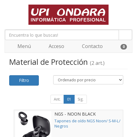
Menú
Acceso
Contacto
0
Material de Protección
(2 art.)
Filtro
Ant.
01
Sig.
NGS - NOON BLACK
Tapones de oído NGS Noon/ S-M-L/
Negros