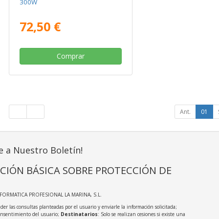
300W
72,50 €
Comprar
Ant.
01
e a Nuestro Boletín!
CIÓN BÁSICA SOBRE PROTECCIÓN DE
NFORMATICA PROFESIONAL LA MARINA, S.L.
der las consultas planteadas por el usuario y enviarle la información solicitada;
onsentimiento del usuario;
Destinatarios
: Solo se realizan cesiones si existe una