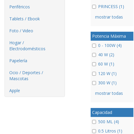
PRINCESS (1)
Periféricos
mostrar todas
Tablets / Ebook
Foto / Video
Potencia Máxima
Hogar /
0 - 100W (4)
Electrodomésticos
40 W (2)
Papelería
60 W (1)
Ocio / Deportes /
120 W (1)
Mascotas
300 W (1)
Apple
mostrar todas
Capacidad
500 ML (4)
0.5 Litros (1)