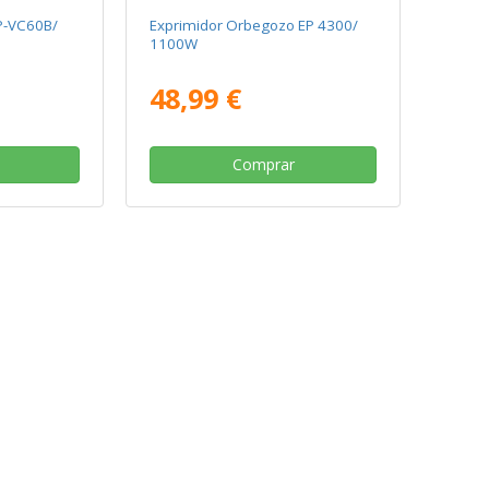
P-VC60B/
Exprimidor Orbegozo EP 4300/
1100W
48,99 €
Comprar