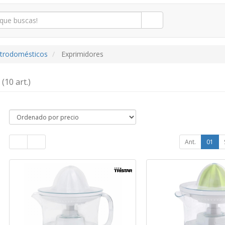
ctrodomésticos
Exprimidores
s
(10 art.)
Ant.
01