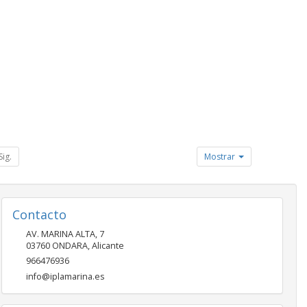
Sig.
Mostrar
Contacto
AV. MARINA ALTA, 7
03760
ONDARA
,
Alicante
966476936
info@iplamarina.es