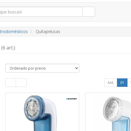
ctrodomésticos
Quitapelusas
s
(6 art.)
Ant.
01