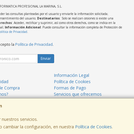
NFORMATICA PROFESIONAL LA MARINA, S.L.
der las consultas planteadas por el usuario y enviarle la información solicitada;
onsentimiento del usuario;
Destinatarios
: Solo se realizan cesiones si existe una
rechos
: Acceder, rectificar y suprimir, así como otros derechos, como se indica en la
nal;
Información Adicional
: Puede consultar la información completa de Protección de
olítica de Privacidad
.
acepto la
Política de Privacidad
.
Enviar
Información Legal
cidad
Política de Cookies
de Compra
Formas de Pago
mos?
Servicios que ofrecemos
m
 nuestros servicios.
 cambiar la configuración, en nuestra
Política de Cookies
.
, , , , España. - C.I.F.: B54081815 - Tfno: