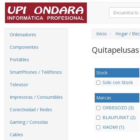
Inicio
Hogar / Ele
Ordenadores
Componentes
Quitapelusa
Portátiles
SmartPhones / Teléfonos
Stock
Solo con Stock
Televisor
Impresoras / Consumibles
Marcas
ORBEGOZO (3)
Conectividad / Redes
BLAUPUNKT (2)
Gaming / Consolas
XIAOMI (1)
Cables