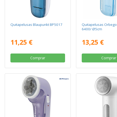
Quitapelusas Blaupunkt BP5017
Quitapelusas Orbeg
6400/ Ø5cm
11,25 €
13,25 €
Comprar
Comprar