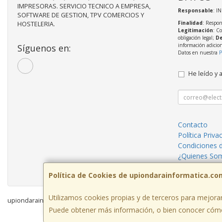
IMPRESORAS. SERVICIO TECNICO A EMPRESA,
Responsable
: I
SOFTWARE DE GESTION, TPV COMERCIOS Y
Finalidad
: Respon
HOSTELERIA.
Legitimación
: C
obligación legal;
De
información adicio
Síguenos en:
Datos en nuestra
P
He leído y 
Contacto
Política Priva
Condiciones 
¿Quienes So
Reparaciones
Política de Cookies de upiondarainformatica.co
Utilizamos cookies propias y de terceros para mejorar
upiondarainformatica.com © 2026
Puede obtener más información, o bien conocer cómo