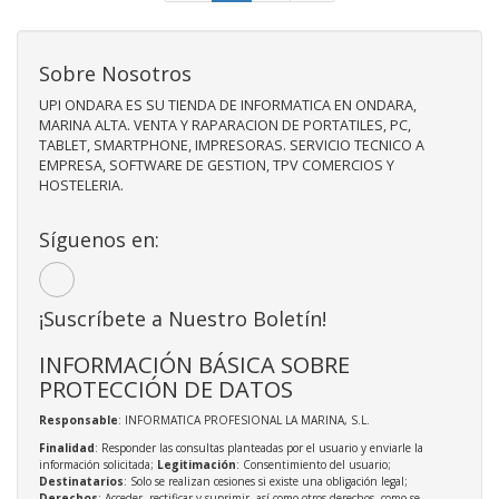
Sobre Nosotros
UPI ONDARA ES SU TIENDA DE INFORMATICA EN ONDARA,
MARINA ALTA. VENTA Y RAPARACION DE PORTATILES, PC,
TABLET, SMARTPHONE, IMPRESORAS. SERVICIO TECNICO A
EMPRESA, SOFTWARE DE GESTION, TPV COMERCIOS Y
HOSTELERIA.
Síguenos en:
¡Suscríbete a Nuestro Boletín!
INFORMACIÓN BÁSICA SOBRE
PROTECCIÓN DE DATOS
Responsable
: INFORMATICA PROFESIONAL LA MARINA, S.L.
Finalidad
: Responder las consultas planteadas por el usuario y enviarle la
información solicitada;
Legitimación
: Consentimiento del usuario;
Destinatarios
: Solo se realizan cesiones si existe una obligación legal;
Derechos
: Acceder, rectificar y suprimir, así como otros derechos, como se