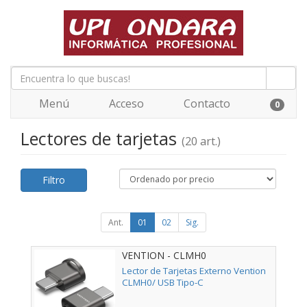
Menú
Acceso
Contacto
0
Lectores de tarjetas
(20 art.)
Filtro
Ant.
01
02
Sig.
VENTION - CLMH0
Lector de Tarjetas Externo Vention
CLMH0/ USB Tipo-C