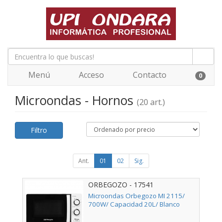
Menú
Acceso
Contacto
0
Microondas - Hornos
(20 art.)
Filtro
Ant.
01
02
Sig.
ORBEGOZO - 17541
Microondas Orbegozo MI 2115/
700W/ Capacidad 20L/ Blanco