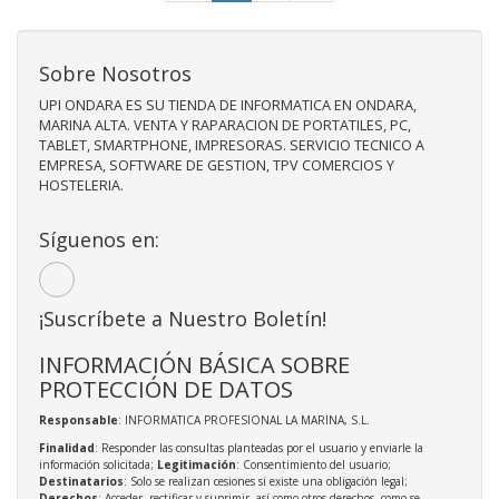
Sobre Nosotros
UPI ONDARA ES SU TIENDA DE INFORMATICA EN ONDARA,
MARINA ALTA. VENTA Y RAPARACION DE PORTATILES, PC,
TABLET, SMARTPHONE, IMPRESORAS. SERVICIO TECNICO A
EMPRESA, SOFTWARE DE GESTION, TPV COMERCIOS Y
HOSTELERIA.
Síguenos en:
¡Suscríbete a Nuestro Boletín!
INFORMACIÓN BÁSICA SOBRE
PROTECCIÓN DE DATOS
Responsable
: INFORMATICA PROFESIONAL LA MARINA, S.L.
Finalidad
: Responder las consultas planteadas por el usuario y enviarle la
información solicitada;
Legitimación
: Consentimiento del usuario;
Destinatarios
: Solo se realizan cesiones si existe una obligación legal;
Derechos
: Acceder, rectificar y suprimir, así como otros derechos, como se