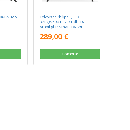
06LA 32"/
Televisor Philips QLED
i
32PQS6901 32"/ Full HD/
Ambilight/ Smart TV/ WiFi
289,00 €
Comprar