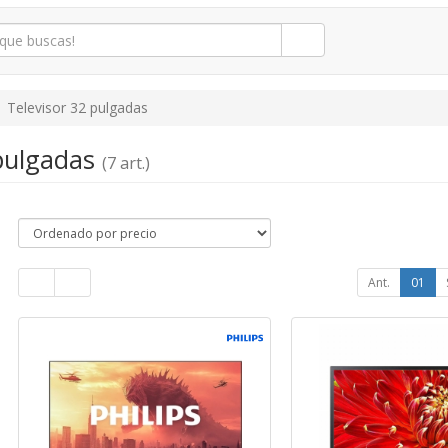
Televisor 32 pulgadas
 pulgadas
(7 art.)
Ant.
01