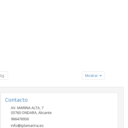
Sig.
Mostrar
Contacto
AV. MARINA ALTA, 7
03760
ONDARA
,
Alicante
966476936
info@iplamarina.es