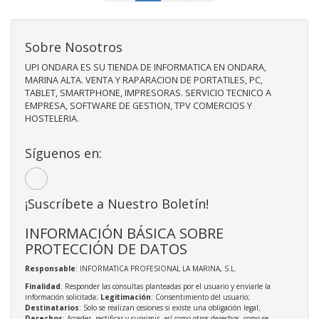
Sobre Nosotros
UPI ONDARA ES SU TIENDA DE INFORMATICA EN ONDARA,
MARINA ALTA. VENTA Y RAPARACION DE PORTATILES, PC,
TABLET, SMARTPHONE, IMPRESORAS. SERVICIO TECNICO A
EMPRESA, SOFTWARE DE GESTION, TPV COMERCIOS Y
HOSTELERIA.
Síguenos en:
¡Suscríbete a Nuestro Boletín!
INFORMACIÓN BÁSICA SOBRE
PROTECCIÓN DE DATOS
Responsable
: INFORMATICA PROFESIONAL LA MARINA, S.L.
Finalidad
: Responder las consultas planteadas por el usuario y enviarle la
información solicitada;
Legitimación
: Consentimiento del usuario;
Destinatarios
: Solo se realizan cesiones si existe una obligación legal;
Derechos
: Acceder, rectificar y suprimir, así como otros derechos, como se