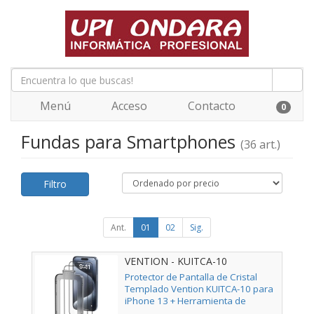
Menú
Acceso
Contacto
0
Fundas para Smartphones
(36 art.)
Filtro
Ant.
01
02
Sig.
VENTION - KUITCA-10
Protector de Pantalla de Cristal
Templado Vention KUITCA-10 para
iPhone 13 + Herramienta de
Instalación Antipolvo