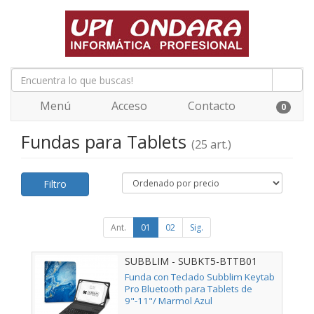
Menú
Acceso
Contacto
0
Fundas para Tablets
(25 art.)
Filtro
Ant.
01
02
Sig.
SUBBLIM - SUBKT5-BTTB01
Funda con Teclado Subblim Keytab
Pro Bluetooth para Tablets de
9"-11"/ Marmol Azul