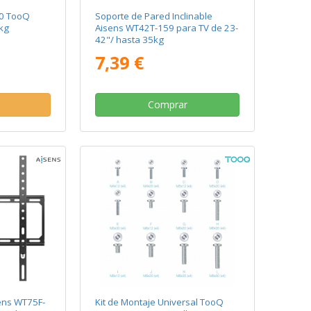
0 TooQ
Soporte de Pared Inclinable
kg
Aisens WT42T-159 para TV de 23-
42"/ hasta 35kg
7,39 €
Comprar
ens WT75F-
Kit de Montaje Universal TooQ