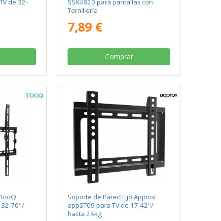
TV de 32-
SSK4820 para pantallas con
Tornillería
7,89 €
Comprar
o TooQ
Soporte de Pared Fijo Approx
 32-70"/
appST09 para TV de 17-42"/
hasta 25kg