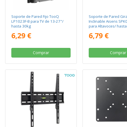
Soporte de Pared Fijo TooQ
Soporte de Pared Gira
LP1023F-B para TV de 13-27"/
Inclinable Aisens SP
hasta 30kg
para Altavoces/ hasta
6,29 €
6,79 €
Comprar
Comprar