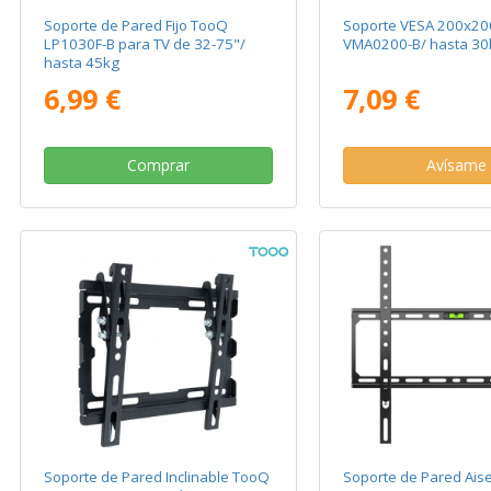
Soporte de Pared Fijo TooQ
Soporte VESA 200x20
LP1030F-B para TV de 32-75"/
VMA0200-B/ hasta 30
hasta 45kg
6,99 €
7,09 €
Comprar
Avísame
Soporte de Pared Inclinable TooQ
Soporte de Pared Ais