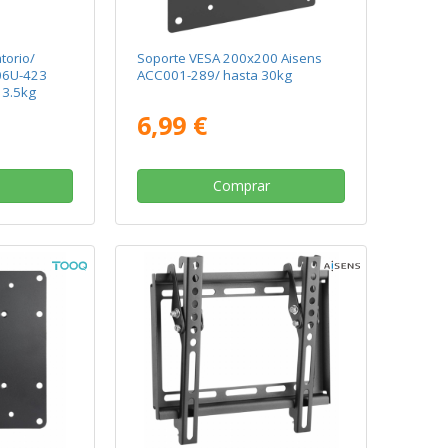
torio/
Soporte VESA 200x200 Aisens
K06U-423
ACC001-289/ hasta 30kg
 3.5kg
6,99 €
Comprar