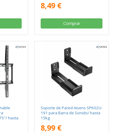
8,49 €
Comprar
inable
Soporte de Pared Aisens SPK02U-
ra
191 para Barra de Sonido/ hasta
75"/ hasta
15kg
8,99 €