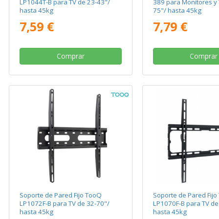
LP1044T-B para TV de 23-43"/
389 para Monitores y 
hasta 45kg
75"/ hasta 45kg
7,59 €
7,79 €
Comprar
Comprar
Soporte de Pared Fijo TooQ
Soporte de Pared Fij
LP1072F-B para TV de 32-70"/
LP1070F-B para TV de
hasta 45kg
hasta 45kg