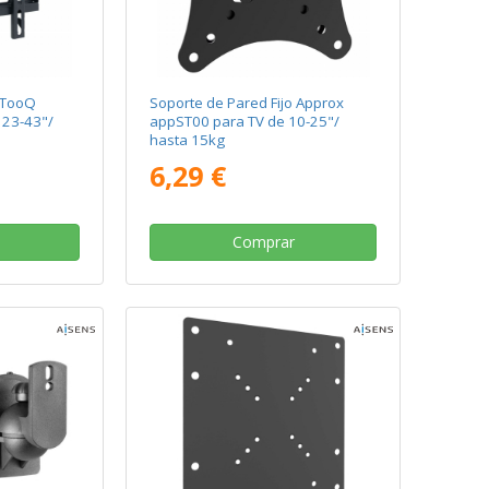
o TooQ
Soporte de Pared Fijo Approx
 23-43"/
appST00 para TV de 10-25"/
hasta 15kg
6,29 €
Comprar