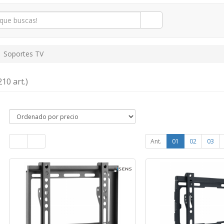
Soportes TV
210 art.)
Ant.
01
02
03