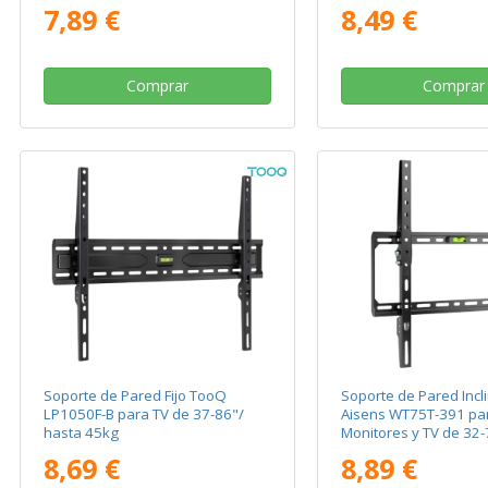
7,89 €
8,49 €
Comprar
Comprar
Soporte de Pared Fijo TooQ
Soporte de Pared Incl
LP1050F-B para TV de 37-86"/
Aisens WT75T-391 pa
hasta 45kg
Monitores y TV de 32-
45kg
8,69 €
8,89 €