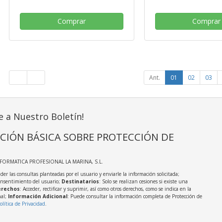
Comprar
Comprar
Ant.
01
02
03
e a Nuestro Boletín!
CIÓN BÁSICA SOBRE PROTECCIÓN DE
NFORMATICA PROFESIONAL LA MARINA, S.L.
der las consultas planteadas por el usuario y enviarle la información solicitada;
onsentimiento del usuario;
Destinatarios
: Solo se realizan cesiones si existe una
rechos
: Acceder, rectificar y suprimir, así como otros derechos, como se indica en la
nal;
Información Adicional
: Puede consultar la información completa de Protección de
olítica de Privacidad
.