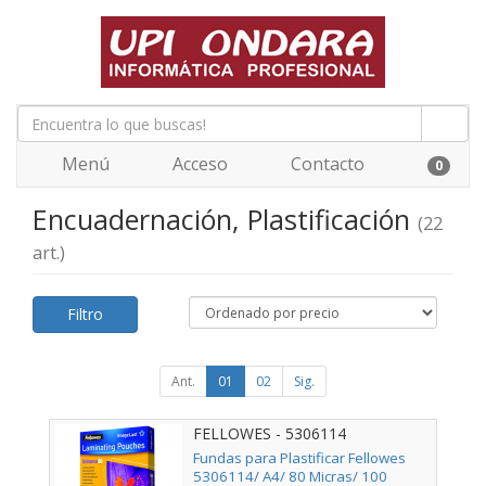
Menú
Acceso
Contacto
0
Encuadernación, Plastificación
(22
art.)
Filtro
Ant.
01
02
Sig.
FELLOWES - 5306114
Fundas para Plastificar Fellowes
5306114/ A4/ 80 Micras/ 100