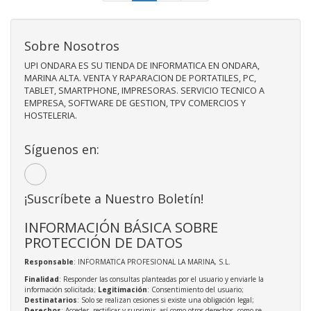
Sobre Nosotros
UPI ONDARA ES SU TIENDA DE INFORMATICA EN ONDARA,
MARINA ALTA. VENTA Y RAPARACION DE PORTATILES, PC,
TABLET, SMARTPHONE, IMPRESORAS. SERVICIO TECNICO A
EMPRESA, SOFTWARE DE GESTION, TPV COMERCIOS Y
HOSTELERIA.
Síguenos en:
¡Suscríbete a Nuestro Boletín!
INFORMACIÓN BÁSICA SOBRE
PROTECCIÓN DE DATOS
Responsable
: INFORMATICA PROFESIONAL LA MARINA, S.L.
Finalidad
: Responder las consultas planteadas por el usuario y enviarle la
información solicitada;
Legitimación
: Consentimiento del usuario;
Destinatarios
: Solo se realizan cesiones si existe una obligación legal;
Derechos
: Acceder, rectificar y suprimir, así como otros derechos, como se