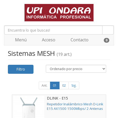
Menú
Acceso
Contacto
0
Sistemas MESH
(19 art.)
Filtro
Ant.
01
02
Sig.
DLINK - E15
Repetidor Inalámbrico Mesh D-Link
E15 AX1500 1500Mbps/ 2 Antenas