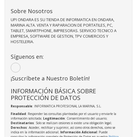
Sobre Nosotros
UPI ONDARA ES SU TIENDA DE INFORMATICA EN ONDARA,
MARINA ALTA. VENTA Y RAPARACION DE PORTATILES, PC,
TABLET, SMARTPHONE, IMPRESORAS. SERVICIO TECNICO A
EMPRESA, SOFTWARE DE GESTION, TPV COMERCIOS Y
HOSTELERIA.
Síguenos en:
¡Suscríbete a Nuestro Boletín!
INFORMACIÓN BÁSICA SOBRE
PROTECCIÓN DE DATOS
Responsable
: INFORMATICA PROFESIONAL LA MARINA, S.L.
Finalidad
: Responder las consultas planteadas por el usuario y enviarle la
información solicitada;
Legitimación
: Consentimiento del usuario;
Destinatarios
: Solo se realizan cesiones si existe una obligación legal;
Derechos
: Acceder, rectificar y suprimir, así como otros derechos, como se
indica en la información adicional;
Información Adicional
: Puede
consultar la información completa de Protección de Datos en nuestra
Política