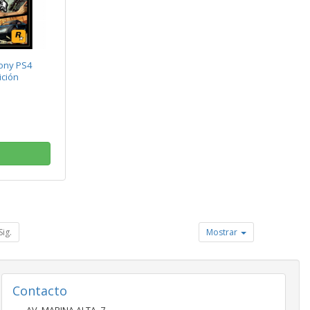
ony PS4
ición
Sig.
Mostrar
Contacto