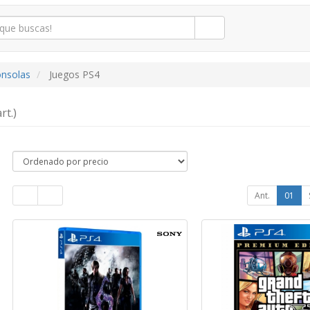
onsolas
Juegos PS4
rt.)
Ant.
01