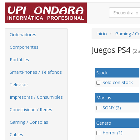
Inicio
Gaming / C
Ordenadores
Componentes
Juegos PS4
(2 a
Portátiles
SmartPhones / Teléfonos
Stock
Solo con Stock
Televisor
Impresoras / Consumibles
Marcas
SONY (2)
Conectividad / Redes
Gaming / Consolas
Genero
Horror (1)
Cables