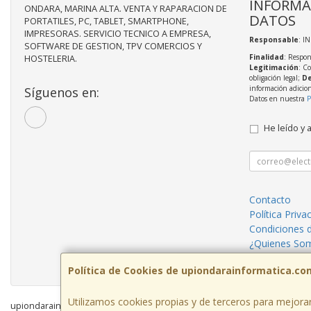
INFORMA
ONDARA, MARINA ALTA. VENTA Y RAPARACION DE
DATOS
PORTATILES, PC, TABLET, SMARTPHONE,
IMPRESORAS. SERVICIO TECNICO A EMPRESA,
Responsable
: I
SOFTWARE DE GESTION, TPV COMERCIOS Y
Finalidad
: Respon
HOSTELERIA.
Legitimación
: C
obligación legal;
De
información adicio
Síguenos en:
Datos en nuestra
P
He leído y 
Contacto
Política Priva
Condiciones 
¿Quienes So
Reparaciones
Política de Cookies de upiondarainformatica.co
Utilizamos cookies propias y de terceros para mejorar
upiondarainformatica.com © 2026