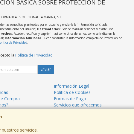
CIÓN BÁSICA SOBRE PROTECCIÓN DE
NFORMATICA PROFESIONAL LA MARINA, S.L.
der las consultas planteadas por el usuario y enviarle la información solicitada;
onsentimiento del usuario;
Destinatarios
: Solo se realizan cesiones si existe una
rechos
: Acceder, rectificar y suprimir, así como otros derechos, como se indica en la
nal;
Información Adicional
: Puede consultar la información completa de Protección de
olítica de Privacidad
.
acepto la
Política de Privacidad
.
Enviar
Información Legal
cidad
Política de Cookies
de Compra
Formas de Pago
mos?
Servicios que ofrecemos
m
 nuestros servicios.