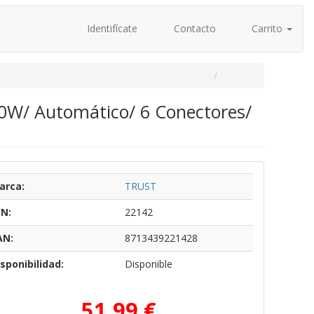
Identifícate
Contacto
Carrito
90W/ Automático/ 6 Conectores/
arca:
TRUST
/N:
22142
AN:
8713439221428
sponibilidad:
Disponible
51,99 €