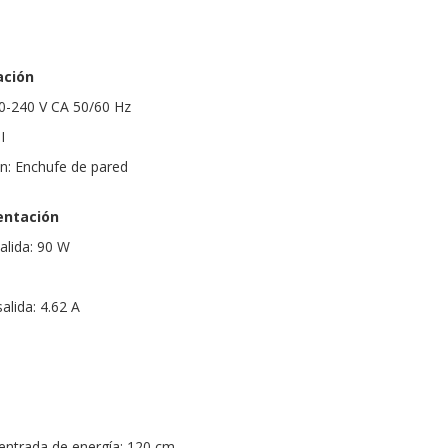
ación
00-240 V CA 50/60 Hz
I
n: Enchufe de pared
entación
alida: 90 W
alida: 4.62 A
 entrada de energía: 120 cm