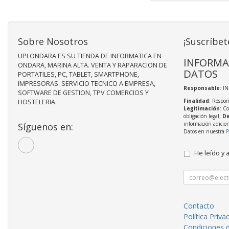
Sobre Nosotros
¡Suscríbet
UPI ONDARA ES SU TIENDA DE INFORMATICA EN
INFORMA
ONDARA, MARINA ALTA. VENTA Y RAPARACION DE
DATOS
PORTATILES, PC, TABLET, SMARTPHONE,
IMPRESORAS. SERVICIO TECNICO A EMPRESA,
Responsable
: I
SOFTWARE DE GESTION, TPV COMERCIOS Y
Finalidad
: Respon
HOSTELERIA.
Legitimación
: C
obligación legal;
De
información adicio
Síguenos en:
Datos en nuestra
P
He leído y 
Contacto
Política Priva
Condiciones 