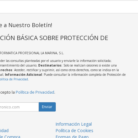
e a Nuestro Boletín!
CIÓN BÁSICA SOBRE PROTECCIÓN DE
NFORMATICA PROFESIONAL LA MARINA, S.L.
der las consultas planteadas por el usuario y enviarle la información solicitada;
onsentimiento del usuario;
Destinatarios
: Solo se realizan cesiones si existe una
rechos
: Acceder, rectificar y suprimir, así como otros derechos, como se indica en la
nal;
Información Adicional
: Puede consultar la información completa de Protección de
olítica de Privacidad
.
acepto la
Política de Privacidad
.
Enviar
Información Legal
cidad
Política de Cookies
de Compra
Formas de Pago