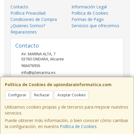
Contacto
Información Legal
Política Privacidad
Política de Cookies
Condiciones de Compra
Formas de Pago
¿Quienes Somos?
Servicios que ofrecemos
Reparaciones
Contacto
AV. MARINA ALTA, 7
03760
ONDARA
,
Alicante
966476936
info@iplamarina.es
Política de Cookies de upiondarainformatica.com
Horario
Configurar
Rechazar
Aceptar Cookies
LUNES - VIERNES 9:30h-14:00h 16:30h-20:30h SÁBADOS
10:00h-14:00h
Utilizamos cookies propias y de terceros para mejorar nuestros
servicios.
Puede obtener más información, o bien conocer cómo cambiar
la configuración, en nuestra
Política de Cookies
.
, , , , España. - C.I.F.: B54081815 - Tfno: