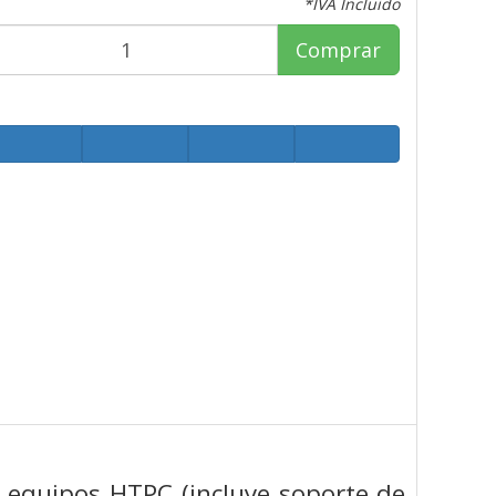
*IVA Incluido
Comprar
 equipos HTPC (incluye soporte de