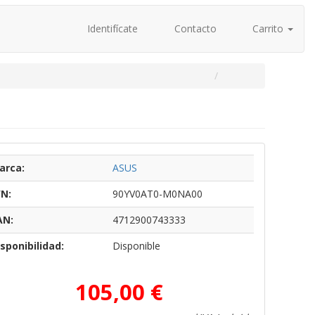
Identifícate
Contacto
Carrito
arca:
ASUS
/N:
90YV0AT0-M0NA00
AN:
4712900743333
sponibilidad:
Disponible
105,00 €