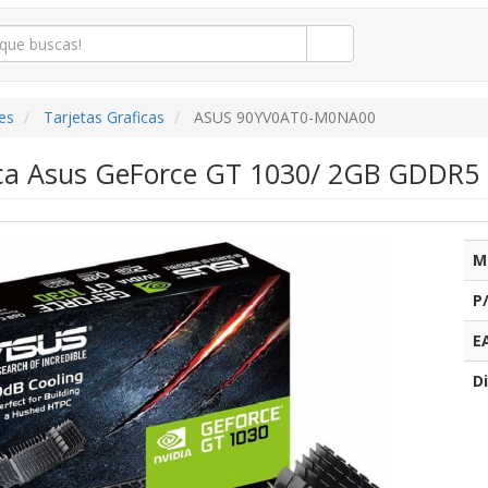
es
Tarjetas Graficas
ASUS 90YV0AT0-M0NA00
ica Asus GeForce GT 1030/ 2GB GDDR5
M
P
E
Di