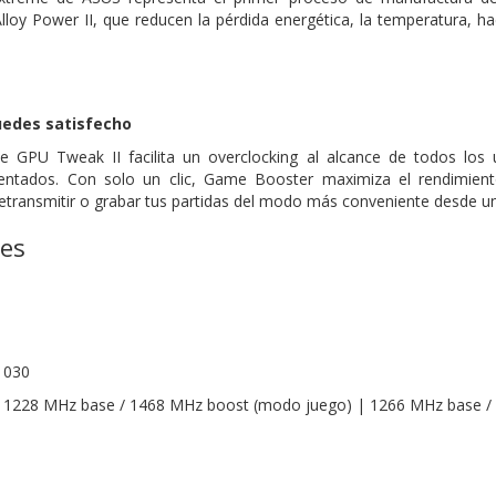
oy Power II, que reducen la pérdida energética, la temperatura, h
uedes satisfecho
 de GPU Tweak II facilita un overclocking al alcance de todos los
entados. Con solo un clic, Game Booster maximiza el rendimiento
transmitir o grabar tus partidas del modo más conveniente desde u
nes
1030
o: 1228 MHz base / 1468 MHz boost (modo juego) | 1266 MHz base 