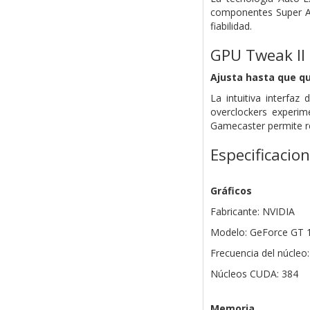
componentes Super All
fiabilidad.
GPU Tweak II
Ajusta hasta que q
La intuitiva interfaz
overclockers experim
Gamecaster permite re
Especificacio
Gráficos
Fabricante: NVIDIA
Modelo: GeForce GT 
Frecuencia del núcle
Núcleos CUDA: 384
Memoria