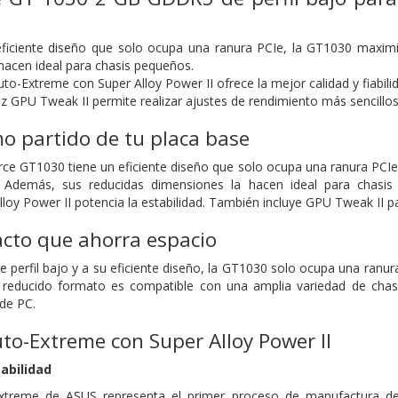
ficiente diseño que solo ocupa una ranura PCIe, la GT1030 maximiz
hacen ideal para chasis pequeños.
to-Extreme con Super Alloy Power II ofrece la mejor calidad y fiabili
z GPU Tweak II permite realizar ajustes de rendimiento más sencillos 
o partido de tu placa base
ce GT1030 tiene un eficiente diseño que solo ocupa una ranura PCIe,
 Además, sus reducidas dimensiones la hacen ideal para chasis
oy Power II potencia la estabilidad. También incluye GPU Tweak II par
cto que ahorra espacio
de perfil bajo y a su eficiente diseño, la GT1030 solo ocupa una ranu
educido formato es compatible con una amplia variedad de chasis 
 de PC.
to-Extreme con Super Alloy Power II
iabilidad
Extreme de ASUS representa el primer proceso de manufactura d