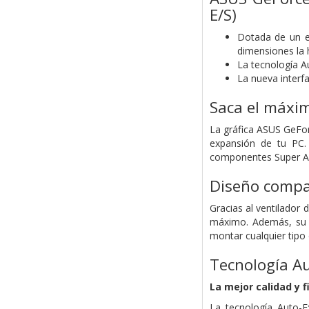
E/S)
Dotada de un e
dimensiones la 
La tecnología Au
La nueva interfa
Saca el máxim
La gráfica ASUS GeFor
expansión de tu PC.
componentes Super All
Diseño compa
Gracias al ventilador 
máximo. Además, su r
montar cualquier tipo
Tecnología Au
La mejor calidad y f
La tecnología Auto-