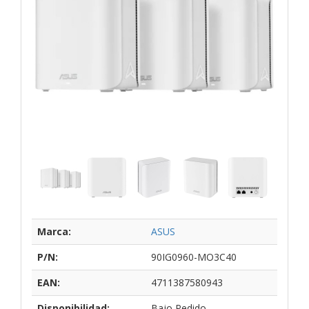
Marca:
ASUS
P/N:
90IG0960-MO3C40
EAN:
4711387580943
Disponibilidad:
Bajo Pedido