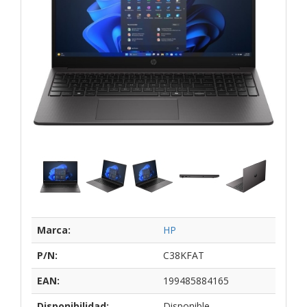
Marca:
HP
P/N:
C38KFAT
EAN:
199485884165
Disponibilidad:
Disponible