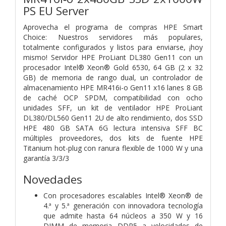
PS EU Server
Aprovecha el programa de compras HPE Smart
Choice: Nuestros servidores más populares,
totalmente configurados y listos para enviarse, ¡hoy
mismo! Servidor HPE ProLiant DL380 Gen11 con un
procesador Intel® Xeon® Gold 6530, 64 GB (2 x 32
GB) de memoria de rango dual, un controlador de
almacenamiento HPE MR416i-o Gen11 x16 lanes 8 GB
de caché OCP SPDM, compatibilidad con ocho
unidades SFF, un kit de ventilador HPE ProLiant
DL380/DL560 Gen11 2U de alto rendimiento, dos SSD
HPE 480 GB SATA 6G lectura intensiva SFF BC
múltiples proveedores, dos kits de fuente HPE
Titanium hot-plug con ranura flexible de 1000 W y una
garantía 3/3/3
Novedades
Con procesadores escalables Intel® Xeon® de
4.ª y 5.ª generación con innovadora tecnología
que admite hasta 64 núcleos a 350 W y 16
DIMM de memoria DDR5 a velocidades de