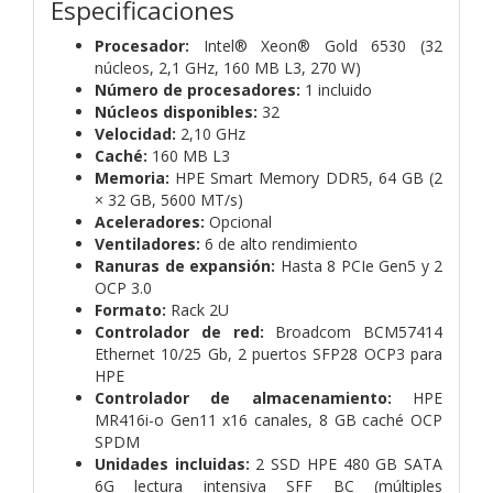
Especificaciones
Procesador:
Intel® Xeon® Gold 6530 (32
núcleos, 2,1 GHz, 160 MB L3, 270 W)
Número de procesadores:
1 incluido
Núcleos disponibles:
32
Velocidad:
2,10 GHz
Caché:
160 MB L3
Memoria:
HPE Smart Memory DDR5, 64 GB (2
× 32 GB, 5600 MT/s)
Aceleradores:
Opcional
Ventiladores:
6 de alto rendimiento
Ranuras de expansión:
Hasta 8 PCIe Gen5 y 2
OCP 3.0
Formato:
Rack 2U
Controlador de red:
Broadcom BCM57414
Ethernet 10/25 Gb, 2 puertos SFP28 OCP3 para
HPE
Controlador de almacenamiento:
HPE
MR416i-o Gen11 x16 canales, 8 GB caché OCP
SPDM
Unidades incluidas:
2 SSD HPE 480 GB SATA
6G lectura intensiva SFF BC (múltiples