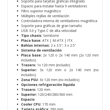
Soporte para tarjetas gráficas integrado
Espacio para instalar hasta 9 ventiladores
Filtro superior magnético
Múltiples rejillas de ventilación
Controladora interna de ventiladores magnética
Soporte para gráficas de gran tamaño
USB 3.0 y Type-C de alta velocidad
Tipo chasis:
Semitorre
Placa base:
ATX | M-ATX | ITX
Bahías internas:
2 x 3.5"; 3 x 2.5"
Sistema de ventilación
Placa base:
2x 120 o 2x 140 mm (2x 120 mm
incluidos)
Trasero:
1x 120 mm (incluido)
Superior:
3x 120 mm o 2x 140 mm (no
incluidos)
Zona PSU:
3x 120 mm (no incluidos)
Opciones refrigeración líquida
Trasero:
120 mm
Superior:
120/240/280/360 mm
Espacio
Cooler CPU:
170 mm
Tarjeta gráfica:
390 mm