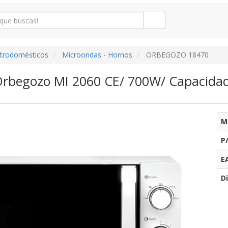
ctrodomésticos
Microondas - Hornos
ORBEGOZO 18470
rbegozo MI 2060 CE/ 700W/ Capacidad
M
P
E
Di