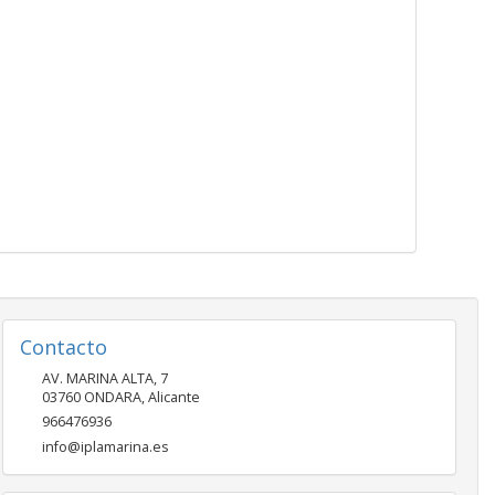
Contacto
AV. MARINA ALTA, 7
03760
ONDARA
,
Alicante
966476936
info@iplamarina.es