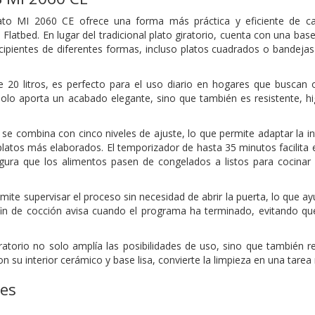
ato MI 2060 CE ofrece una forma más práctica y eficiente de cal
Flatbed. En lugar del tradicional plato giratorio, cuenta con una ba
recipientes de diferentes formas, incluso platos cuadrados o bandeja
20 litros, es perfecto para el uso diario en hogares que buscan op
solo aporta un acabado elegante, sino que también es resistente, hi
se combina con cinco niveles de ajuste, lo que permite adaptar la i
platos más elaborados. El temporizador de hasta 35 minutos facilita e
ura que los alimentos pasen de congelados a listos para cocinar 
rmite supervisar el proceso sin necesidad de abrir la puerta, lo que a
in de cocción avisa cuando el programa ha terminado, evitando que
iratorio no solo amplía las posibilidades de uso, sino que también 
n su interior cerámico y base lisa, convierte la limpieza en una tarea r
nes