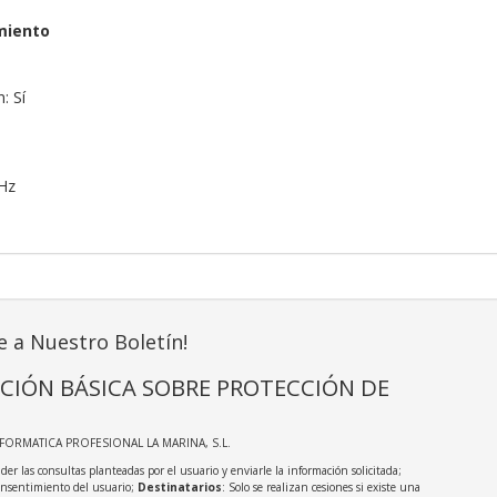
miento
: Sí
 Hz
e a Nuestro Boletín!
CIÓN BÁSICA SOBRE PROTECCIÓN DE
NFORMATICA PROFESIONAL LA MARINA, S.L.
der las consultas planteadas por el usuario y enviarle la información solicitada;
onsentimiento del usuario;
Destinatarios
: Solo se realizan cesiones si existe una