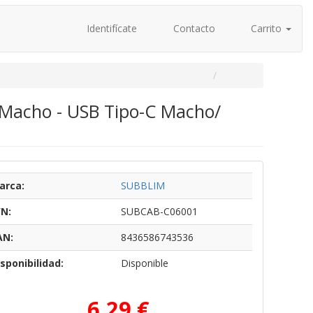
Identifícate
Contacto
Carrito
 Macho - USB Tipo-C Macho/
arca:
SUBBLIM
/N:
SUBCAB-C06001
AN:
8436586743536
sponibilidad:
Disponible
6,29 €