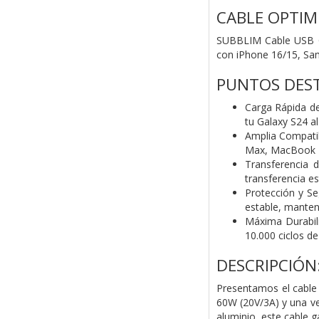
CABLE OPTIM
SUBBLIM Cable USB C
con iPhone 16/15, S
PUNTOS DES
Carga Rápida d
tu Galaxy S24 al
Amplia Compatib
Max, MacBook P
Transferencia
transferencia e
Protección y Se
estable, manten
Máxima Durabil
10.000 ciclos d
DESCRIPCIÓN
Presentamos el cable
60W (20V/3A) y una ve
aluminio, este
cable g