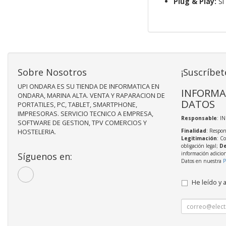
Plug & Play:
Sí
Sobre Nosotros
¡Suscríbet
UPI ONDARA ES SU TIENDA DE INFORMATICA EN
INFORMA
ONDARA, MARINA ALTA. VENTA Y RAPARACION DE
DATOS
PORTATILES, PC, TABLET, SMARTPHONE,
IMPRESORAS. SERVICIO TECNICO A EMPRESA,
Responsable
: I
SOFTWARE DE GESTION, TPV COMERCIOS Y
Finalidad
: Respon
HOSTELERIA.
Legitimación
: C
obligación legal;
De
información adicio
Síguenos en:
Datos en nuestra
P
He leído y 