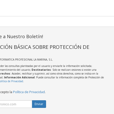
e a Nuestro Boletín!
CIÓN BÁSICA SOBRE PROTECCIÓN DE
NFORMATICA PROFESIONAL LA MARINA, S.L.
der las consultas planteadas por el usuario y enviarle la información solicitada;
onsentimiento del usuario;
Destinatarios
: Solo se realizan cesiones si existe una
rechos
: Acceder, rectificar y suprimir, así como otros derechos, como se indica en la
nal;
Información Adicional
: Puede consultar la información completa de Protección de
olítica de Privacidad
.
acepto la
Política de Privacidad
.
Enviar