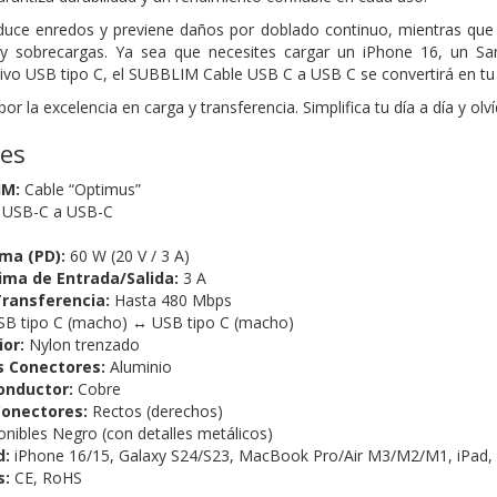
educe enredos y previene daños por doblado continuo, mientras que
 y sobrecargas. Ya sea que necesites
cargar un iPhone 16, un S
tivo
USB tipo C, el SUBBLIM Cable USB C a USB C se convertirá en tu
 la excelencia en carga y transferencia. Simplifica tu día a día y olv
nes
IM:
Cable “Optimus”
USB-C a USB-C
ma (PD):
60 W (20 V / 3 A)
ima de Entrada/Salida:
3 A
Transferencia:
Hasta 480 Mbps
B tipo C (macho) ↔ USB tipo C (macho)
ior:
Nylon trenzado
s Conectores:
Aluminio
Conductor:
Cobre
Conectores:
Rectos (derechos)
ponibles Negro (con detalles metálicos)
d:
iPhone 16/15, Galaxy S24/S23, MacBook Pro/Air
M3/M2/M1, iPad, P
s:
CE, RoHS