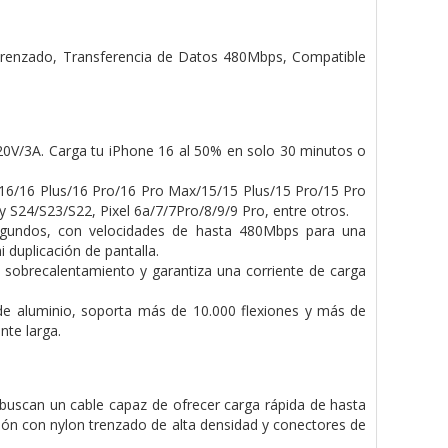
Trenzado,
Transferencia de Datos 480Mbps, Compatible
20V/3A. Carga tu
iPhone 16 al 50% en solo 30 minutos o
 16/16 Plus/16
Pro/16 Pro Max/15/15 Plus/15 Pro/15 Pro
y S24/S23/S22, Pixel 6a/7/7Pro/8/9/9 Pro, entre otros.
egundos, con velocidades
de hasta 480Mbps para una
 duplicación de pantalla.
a
sobrecalentamiento y garantiza una corriente de carga
de aluminio, soporta
más de 10.000 flexiones y más de
nte larga.
 buscan un
cable capaz de ofrecer carga rápida de hasta
ión con nylon trenzado de alta densidad y conectores de