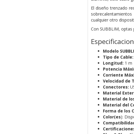
El diseño trenzado r
sobrecalentamientos
cualquier otro disposi
Con SUBBLIM, optas por
Especificacio
Modelo SUBBL
Tipo de Cable:
Longitud:
1 m
Potencia Máxi
Corriente Máx
Velocidad de 
Conectores:
US
Material Exter
Material de lo
Material del 
Forma de los 
Color(es
): Dis
Compatibilida
Certificacione