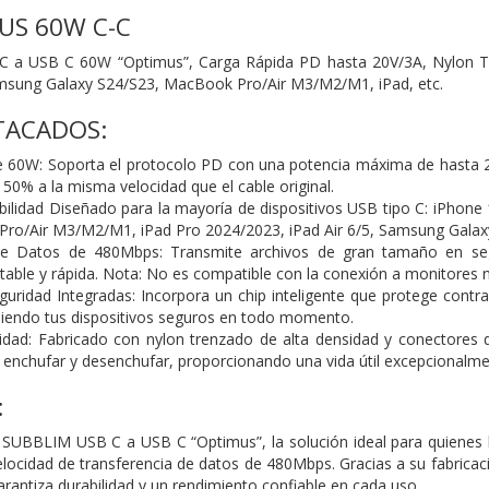
US 60W C-C
 a USB C 60W “Optimus”, Carga Rápida PD hasta 20V/3A, Nylon 
amsung Galaxy S24/S23, MacBook
Pro/Air M3/M2/M1, iPad, etc.
TACADOS:
e 60W: Soporta el protocolo PD con una potencia máxima de hasta 
 50% a la misma velocidad que el cable original.
ilidad Diseñado para la mayoría de dispositivos USB tipo C: iPhone
ro/Air M3/M2/M1, iPad Pro 2024/2023, iPad
Air 6/5, Samsung Galax
 de Datos de 480Mbps: Transmite archivos de gran tamaño en s
stable y rápida. Nota: No es compatible con la conexión a
monitores ni
guridad Integradas: Incorpora un chip inteligente que protege contr
iendo tus dispositivos seguros
en todo momento.
idad: Fabricado con nylon trenzado de alta densidad y conectores 
e enchufar y desenchufar, proporcionando una vida
útil excepcionalme
:
 SUBBLIM USB C a USB C “Optimus”, la solución ideal para quienes
locidad de transferencia de datos de
480Mbps. Gracias a su fabricac
arantiza durabilidad y un rendimiento confiable en cada uso.