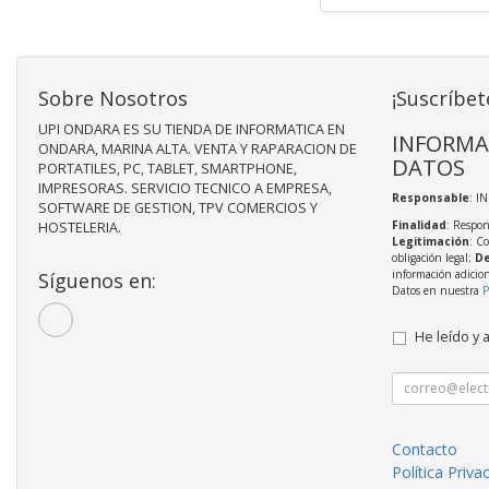
Sobre Nosotros
¡Suscríbet
UPI ONDARA ES SU TIENDA DE INFORMATICA EN
INFORMA
ONDARA, MARINA ALTA. VENTA Y RAPARACION DE
DATOS
PORTATILES, PC, TABLET, SMARTPHONE,
IMPRESORAS. SERVICIO TECNICO A EMPRESA,
Responsable
: I
SOFTWARE DE GESTION, TPV COMERCIOS Y
Finalidad
: Respon
HOSTELERIA.
Legitimación
: C
obligación legal;
De
información adicio
Síguenos en:
Datos en nuestra
P
He leído y 
Contacto
Política Priva