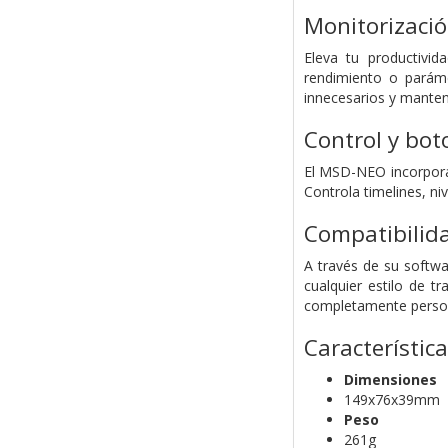
Monitorizació
Eleva tu productivid
rendimiento o paráme
innecesarios y manteni
Control y boto
El MSD-NEO incorpora 
Controla timelines, ni
Compatibilida
A través de su softwa
cualquier estilo de t
completamente person
Característica
Dimensiones
149x76x39mm
Peso
261g