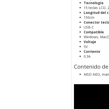
Tecnología
15 teclas LCD, 2
Longitud del 
150cm
Conector tecl
USB-C
Compatible
Windows, MacOS
Voltaje
5V
Corriente
0.3A
Contenido de 
MSD-NEO, manua