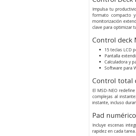
Impulsa tu productiv
formato compacto y p
monitorización extend
clave para optimizar t
Control deck
15 teclas LCD p
Pantalla extend
Calculadora y p
Software para 
Control total
El MSD-NEO redefine e
complejas al instante
instante, incluso dura
Pad numérico
Incluye escenas inte
rapidez en cada tarea.