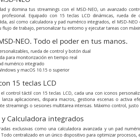
idad y domina tus streamings con el MSD-NEO, un avanzado control
rofesional. Equipado con 15 teclas LCD dinámicas, rueda de con
ida, así como calculadora y pad numérico integrados, el MSD-NEO c
u flujo de trabajo, personalizar tu entorno y ejecutar tareas con máxim
 MSD-NEO. Todo el poder en tus manos.
ersonalizables, rueda de control y botón dual
ida para monitorización en tiempo real
ad numérico integrado
Windows y macOS 10.15 o superior
 con 15 teclas LCD
l control táctil con 15 teclas LCD, cada una con iconos personali
: lanza aplicaciones, dispara macros, gestiona escenas o activa ef
nte streamings o sesiones multitarea intensas. Máximo control, justo
 y Calculadora integrados
gradas exclusivas como una calculadora avanzada y un pad numérico
 Todo centralizado en un único dispositivo para optimizar procesos, e