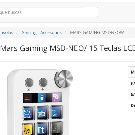
onsolas
Gaming - Accesorios
MARS GAMING MSDNEOW
 Mars Gaming MSD-NEO/ 15 Teclas LCD/
M
P
E
Di