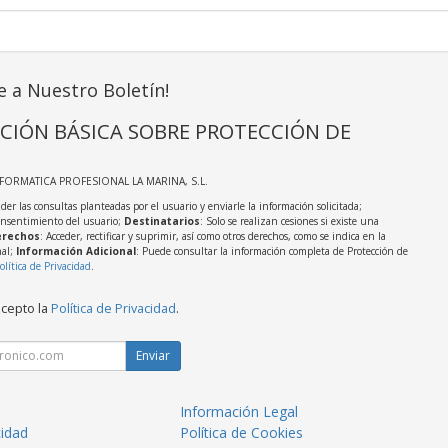
e a Nuestro Boletín!
CIÓN BÁSICA SOBRE PROTECCIÓN DE
NFORMATICA PROFESIONAL LA MARINA, S.L.
der las consultas planteadas por el usuario y enviarle la información solicitada;
onsentimiento del usuario;
Destinatarios
: Solo se realizan cesiones si existe una
rechos
: Acceder, rectificar y suprimir, así como otros derechos, como se indica en la
nal;
Información Adicional
: Puede consultar la información completa de Protección de
olítica de Privacidad
.
acepto la
Política de Privacidad
.
Enviar
Información Legal
cidad
Política de Cookies