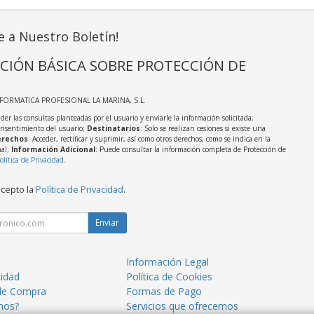
e a Nuestro Boletín!
CIÓN BÁSICA SOBRE PROTECCIÓN DE
NFORMATICA PROFESIONAL LA MARINA, S.L.
der las consultas planteadas por el usuario y enviarle la información solicitada;
onsentimiento del usuario;
Destinatarios
: Solo se realizan cesiones si existe una
rechos
: Acceder, rectificar y suprimir, así como otros derechos, como se indica en la
nal;
Información Adicional
: Puede consultar la información completa de Protección de
olítica de Privacidad
.
acepto la
Política de Privacidad
.
Enviar
Información Legal
cidad
Política de Cookies
de Compra
Formas de Pago
mos?
Servicios que ofrecemos