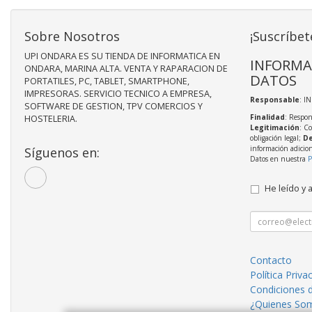
Sobre Nosotros
¡Suscríbet
UPI ONDARA ES SU TIENDA DE INFORMATICA EN
INFORMA
ONDARA, MARINA ALTA. VENTA Y RAPARACION DE
DATOS
PORTATILES, PC, TABLET, SMARTPHONE,
IMPRESORAS. SERVICIO TECNICO A EMPRESA,
Responsable
: I
SOFTWARE DE GESTION, TPV COMERCIOS Y
Finalidad
: Respon
HOSTELERIA.
Legitimación
: C
obligación legal;
De
información adicio
Síguenos en:
Datos en nuestra
P
He leído y 
Contacto
Política Priva
Condiciones 
¿Quienes So