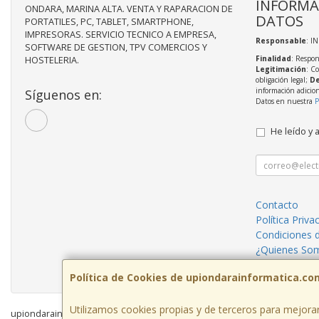
INFORMA
ONDARA, MARINA ALTA. VENTA Y RAPARACION DE
DATOS
PORTATILES, PC, TABLET, SMARTPHONE,
IMPRESORAS. SERVICIO TECNICO A EMPRESA,
Responsable
: I
SOFTWARE DE GESTION, TPV COMERCIOS Y
Finalidad
: Respon
HOSTELERIA.
Legitimación
: C
obligación legal;
De
información adicio
Síguenos en:
Datos en nuestra
P
He leído y 
Contacto
Política Priva
Condiciones 
¿Quienes So
Reparaciones
Política de Cookies de upiondarainformatica.co
Utilizamos cookies propias y de terceros para mejorar
upiondarainformatica.com © 2026