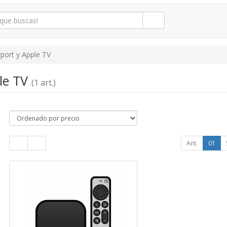
rport y Apple TV
ple TV
(1 art.)
Ant.
01