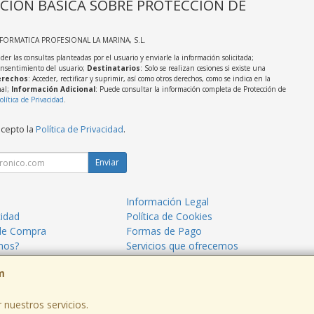
CIÓN BÁSICA SOBRE PROTECCIÓN DE
NFORMATICA PROFESIONAL LA MARINA, S.L.
der las consultas planteadas por el usuario y enviarle la información solicitada;
onsentimiento del usuario;
Destinatarios
: Solo se realizan cesiones si existe una
rechos
: Acceder, rectificar y suprimir, así como otros derechos, como se indica en la
nal;
Información Adicional
: Puede consultar la información completa de Protección de
olítica de Privacidad
.
acepto la
Política de Privacidad
.
Enviar
Información Legal
cidad
Política de Cookies
de Compra
Formas de Pago
mos?
Servicios que ofrecemos
m
 nuestros servicios.