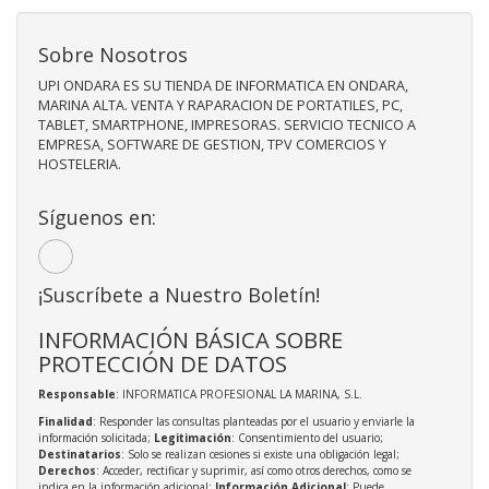
Sobre Nosotros
UPI ONDARA ES SU TIENDA DE INFORMATICA EN ONDARA,
MARINA ALTA. VENTA Y RAPARACION DE PORTATILES, PC,
TABLET, SMARTPHONE, IMPRESORAS. SERVICIO TECNICO A
EMPRESA, SOFTWARE DE GESTION, TPV COMERCIOS Y
HOSTELERIA.
Síguenos en:
¡Suscríbete a Nuestro Boletín!
INFORMACIÓN BÁSICA SOBRE
PROTECCIÓN DE DATOS
Responsable
: INFORMATICA PROFESIONAL LA MARINA, S.L.
Finalidad
: Responder las consultas planteadas por el usuario y enviarle la
información solicitada;
Legitimación
: Consentimiento del usuario;
Destinatarios
: Solo se realizan cesiones si existe una obligación legal;
Derechos
: Acceder, rectificar y suprimir, así como otros derechos, como se
indica en la información adicional;
Información Adicional
: Puede