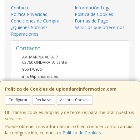
Contacto
Información Legal
Política Privacidad
Política de Cookies
Condiciones de Compra
Formas de Pago
¿Quienes Somos?
Servicios que ofrecemos
Reparaciones
Contacto
AV. MARINA ALTA, 7
03760
ONDARA
,
Alicante
966476936
info@iplamarina.es
Política de Cookies de upiondarainformatica.com
Horario
Configurar
Rechazar
Aceptar Cookies
LUNES - VIERNES 9:30h-14:00h 16:30h-20:30h SÁBADOS
10:00h-14:00h
Utilizamos cookies propias y de terceros para mejorar nuestros
servicios.
Puede obtener más información, o bien conocer cómo cambiar
la configuración, en nuestra
Política de Cookies
.
, , , , España. - C.I.F.: B54081815 - Tfno: