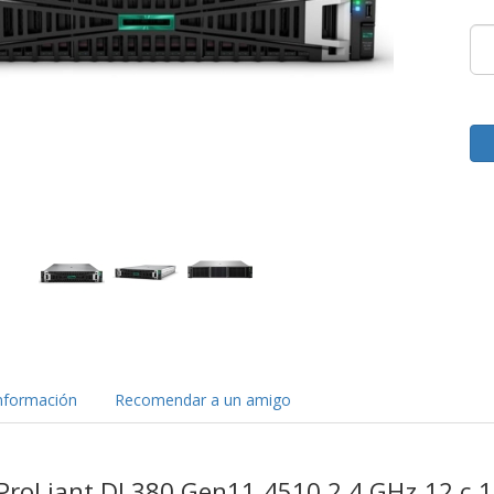
nformación
Recomendar a un amigo
 ProLiant DL380 Gen11 4510 2,4 GHz 12 c 1