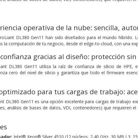
eriencia operativa de la nube: sencilla, aut
roLiant DL380 Gen11 han sido diseñados para el mundo híbrido. Lo
s la computación de tu negocio, desde el edge-to-cloud, con una expe
confianza gracias al diseño: protección s
iant DL380 Gen11 utiliza la raíz de confianza de silicio de HPE, 
anza cero del nivel de silicio y garantiza que todo el firmware esen
ptimizado para tus cargas de trabajo: acel
iant DL380 Gen11 es una opción excelente para cargas de trabajo e
es, análisis de bases de datos, VDI, contenedores) que requieren 
nes
sador:
Intel® Xeon® Silver 4510 (12 núcleos, 2,40 GHz, 30 MB L3, 1