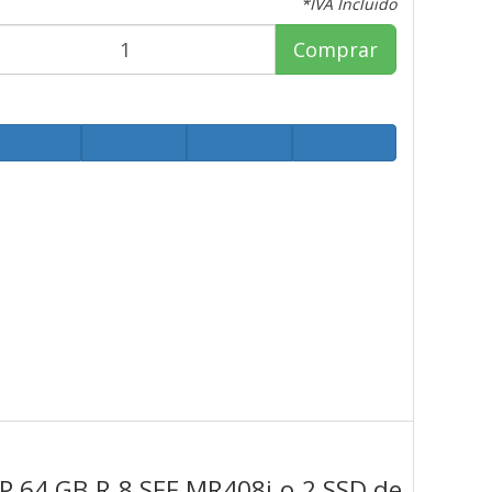
*IVA Incluido
Comprar
P 64 GB‑R 8 SFF MR408i‑o 2 SSD de