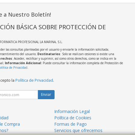
e a Nuestro Boletín!
CIÓN BÁSICA SOBRE PROTECCIÓN DE
NFORMATICA PROFESIONAL LA MARINA, S.L.
der las consultas planteadas por el usuario y enviarle la información solicitada;
onsentimiento del usuario;
Destinatarios
: Solo se realizan cesiones si existe una
rechos
: Acceder, rectificar y suprimir, así como otros derechos, como se indica en la
nal;
Información Adicional
: Puede consultar la información completa de Protección de
olítica de Privacidad
.
acepto la
Política de Privacidad
.
Enviar
Información Legal
cidad
Política de Cookies
de Compra
Formas de Pago
mos?
Servicios que ofrecemos