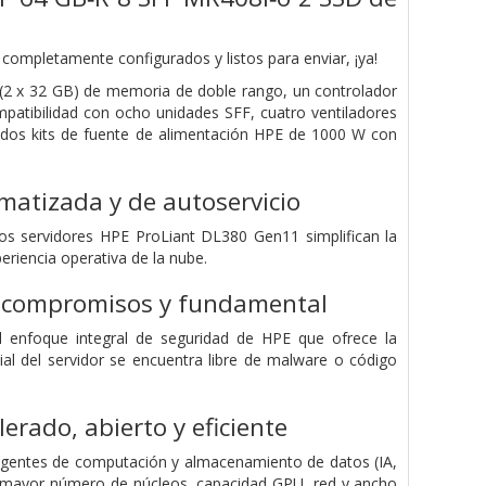
ompletamente configurados y listos para enviar, ¡ya!
(2 x 32 GB) de memoria de doble rango, un controlador
tibilidad con ocho unidades SFF, cuatro ventiladores
dos kits de fuente de alimentación HPE de 1000 W con
omatizada y de autoservicio
s servidores HPE ProLiant DL380 Gen11 simplifican la
riencia operativa de la nube.
in compromisos y fundamental
el enfoque integral de seguridad de HPE que ofrece la
cial del servidor se encuentra libre de malware o código
erado, abierto y eficiente
xigentes de computación y almacenamiento de datos (IA,
el mayor número de núcleos, capacidad GPU, red y ancho