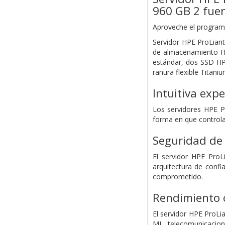
960 GB 2 fue
Aproveche el programa
Servidor HPE ProLian
de almacenamiento HP
estándar, dos SSD HP
ranura flexible Titaniu
Intuitiva exp
Los servidores HPE P
forma en que controla
Seguridad de 
El servidor HPE ProL
arquitectura de confi
comprometido.
Rendimiento o
El servidor HPE ProL
ML, telecomunicacion