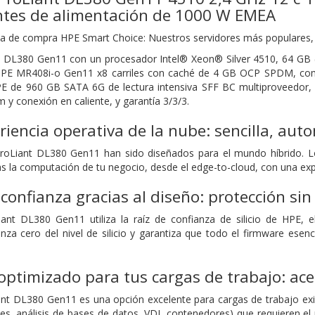
ntes de alimentación de 1000 W EMEA
 de compra HPE Smart Choice: Nuestros servidores más populares, c
t DL380 Gen11 con un procesador Intel® Xeon® Silver 4510, 64 GB 
E MR408i-o Gen11 x8 carriles con caché de 4 GB OCP SPDM, compa
E de 960 GB SATA 6G de lectura intensiva SFF BC multiproveedor, 
m y conexión en caliente, y garantía 3/3/3.
eriencia operativa de la nube: sencilla, aut
roLiant DL380 Gen11 han sido diseñados para el mundo híbrido. Lo
s la computación de tu negocio, desde el edge-to-cloud, con una expe
confianza gracias al diseño: protección s
iant DL380 Gen11 utiliza la raíz de confianza de silicio de HPE, 
anza cero del nivel de silicio y garantiza que todo el firmware esen
ptimizado para tus cargas de trabajo: acel
iant DL380 Gen11 es una opción excelente para cargas de trabajo e
es, análisis de bases de datos, VDI, contenedores) que requieren 