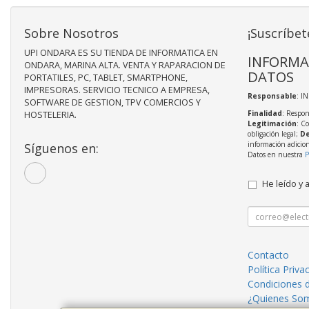
Sobre Nosotros
¡Suscríbet
UPI ONDARA ES SU TIENDA DE INFORMATICA EN
INFORMA
ONDARA, MARINA ALTA. VENTA Y RAPARACION DE
DATOS
PORTATILES, PC, TABLET, SMARTPHONE,
IMPRESORAS. SERVICIO TECNICO A EMPRESA,
Responsable
: I
SOFTWARE DE GESTION, TPV COMERCIOS Y
Finalidad
: Respon
HOSTELERIA.
Legitimación
: C
obligación legal;
De
información adicio
Síguenos en:
Datos en nuestra
P
He leído y 
Contacto
Política Priva
Condiciones 
¿Quienes So