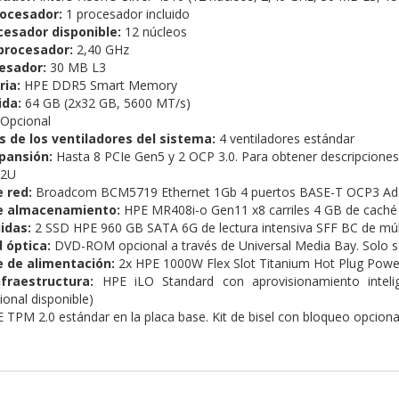
ocesador:
1 procesador incluido
cesador disponible:
12 núcleos
procesador:
2,40 GHz
esador:
30 MB L3
ia:
HPE DDR5 Smart Memory
ida:
64 GB (2x32 GB, 5600 MT/s)
Opcional
s de los ventiladores del sistema:
4 ventiladores estándar
pansión:
Hasta 8 PCIe Gen5 y 2 OCP 3.0. Para obtener descripciones d
 2U
 red:
Broadcom BCM5719 Ethernet 1Gb 4 puertos BASE-T OCP3 Ad
e almacenamiento:
HPE MR408i-o Gen11 x8 carriles 4 GB de cac
idas:
2 SSD HPE 960 GB SATA 6G de lectura intensiva SFF BC de múl
 óptica:
DVD-ROM opcional a través de Universal Media Bay. Solo s
e de alimentación:
2x HPE 1000W Flex Slot Titanium Hot Plug Power
fraestructura:
HPE iLO Standard con aprovisionamiento inte
ional disponible)
TPM 2.0 estándar en la placa base. Kit de bisel con bloqueo opcional