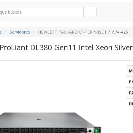
s
Servidores
HEWLETT PACKARD ENTERPRISE P71674-425
 ProLiant DL380 Gen11 Intel Xeon Silv
M
P
E
Di