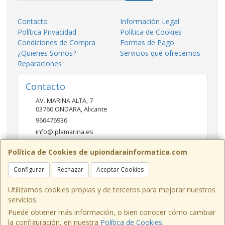
Contacto
Información Legal
Política Privacidad
Política de Cookies
Condiciones de Compra
Formas de Pago
¿Quienes Somos?
Servicios que ofrecemos
Reparaciones
Contacto
AV. MARINA ALTA, 7
03760
ONDARA
,
Alicante
966476936
info@iplamarina.es
Política de Cookies de upiondarainformatica.com
Horario
Configurar
Rechazar
Aceptar Cookies
LUNES - VIERNES 9:30h-14:00h 16:30h-20:30h SÁBADOS
10:00h-14:00h
Utilizamos cookies propias y de terceros para mejorar nuestros
servicios.
Puede obtener más información, o bien conocer cómo cambiar
la configuración, en nuestra
Política de Cookies
.