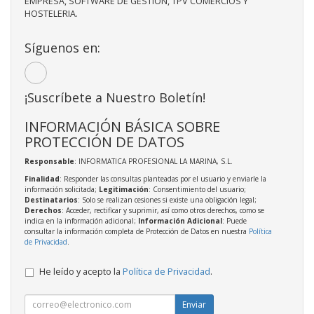
EMPRESA, SOFTWARE DE GESTION, TPV COMERCIOS Y
HOSTELERIA.
Síguenos en:
¡Suscríbete a Nuestro Boletín!
INFORMACIÓN BÁSICA SOBRE
PROTECCIÓN DE DATOS
Responsable
: INFORMATICA PROFESIONAL LA MARINA, S.L.
Finalidad
: Responder las consultas planteadas por el usuario y enviarle la
información solicitada;
Legitimación
: Consentimiento del usuario;
Destinatarios
: Solo se realizan cesiones si existe una obligación legal;
Derechos
: Acceder, rectificar y suprimir, así como otros derechos, como se
indica en la información adicional;
Información Adicional
: Puede
consultar la información completa de Protección de Datos en nuestra
Política
de Privacidad
.
He leído y acepto la
Política de Privacidad
.
Enviar