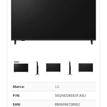
Marca:
LG
P/N:
50QNED8EB3F.AEU
EAN:
8806096728062