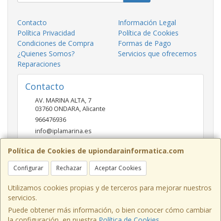
Contacto
Información Legal
Política Privacidad
Política de Cookies
Condiciones de Compra
Formas de Pago
¿Quienes Somos?
Servicios que ofrecemos
Reparaciones
Contacto
AV. MARINA ALTA, 7
03760
ONDARA
,
Alicante
966476936
info@iplamarina.es
Política de Cookies de upiondarainformatica.com
Horario
Configurar
Rechazar
Aceptar Cookies
LUNES - VIERNES 9:30h-14:00h 16:30h-20:30h SÁBADOS
10:00h-14:00h
Utilizamos cookies propias y de terceros para mejorar nuestros
servicios.
Puede obtener más información, o bien conocer cómo cambiar
la configuración, en nuestra
Política de Cookies
.