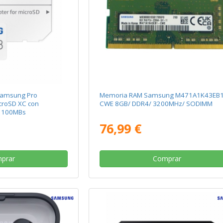
Samsung Pro
Memoria RAM Samsung M471A1K43EB1
croSD XC con
CWE 8GB/ DDR4/ 3200MHz/ SODIMM
/ 100MBs
76,99 €
prar
Comprar