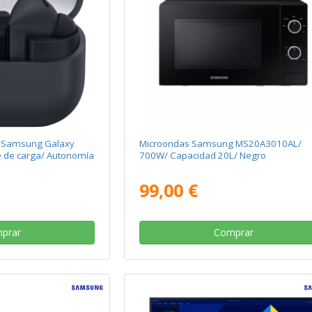
th Samsung Galaxy
Microondas Samsung MS20A3010AL/
e de carga/ Autonomía
700W/ Capacidad 20L/ Negro
99,00 €
prar
Comprar