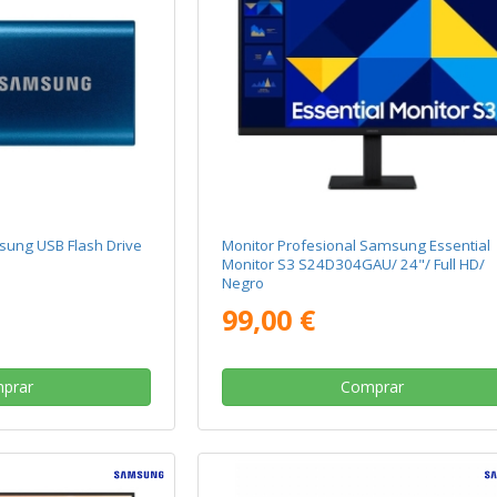
ung USB Flash Drive
Monitor Profesional Samsung Essential
Monitor S3 S24D304GAU/ 24"/ Full HD/
Negro
99,00 €
prar
Comprar