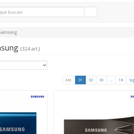
Samsung
amsung
(324 art.)
Ant.
01
02
03
...
18
Sig