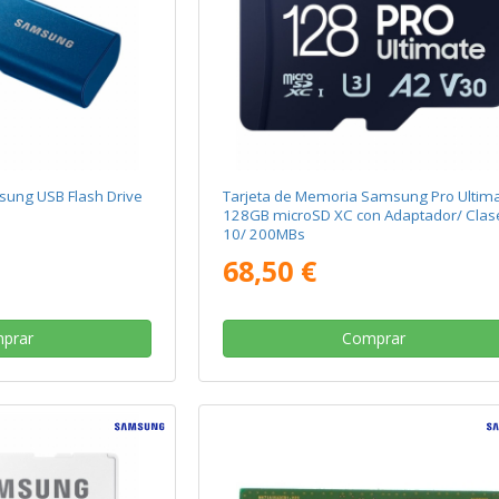
ung USB Flash Drive
Tarjeta de Memoria Samsung Pro Ultim
128GB microSD XC con Adaptador/ Clas
10/ 200MBs
68,50 €
prar
Comprar