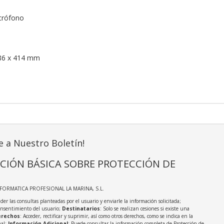
crófono
186 x 414 mm
e a Nuestro Boletín!
CIÓN BÁSICA SOBRE PROTECCIÓN DE
NFORMATICA PROFESIONAL LA MARINA, S.L.
der las consultas planteadas por el usuario y enviarle la información solicitada;
onsentimiento del usuario;
Destinatarios
: Solo se realizan cesiones si existe una
rechos
: Acceder, rectificar y suprimir, así como otros derechos, como se indica en la
nal;
Información Adicional
: Puede consultar la información completa de Protección de