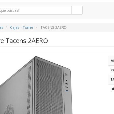
es
Cajas - Torres
TACENS 2AERO
re Tacens 2AERO
M
P
E
Di