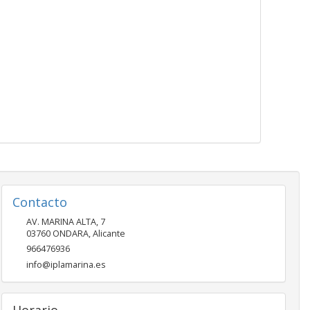
Contacto
AV. MARINA ALTA, 7
03760
ONDARA
,
Alicante
966476936
info@iplamarina.es