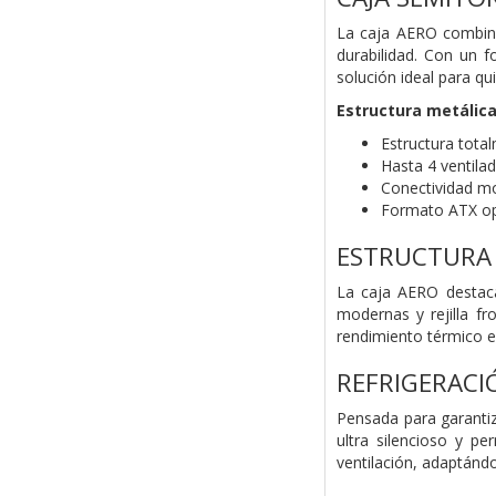
La caja AERO combina
durabilidad. Con un 
solución ideal para qu
Estructura metálica
Estructura total
Hasta 4 ventila
Conectividad mo
Formato ATX o
ESTRUCTURA
La caja AERO destaca
modernas y rejilla fr
rendimiento térmico ef
REFRIGERAC
Pensada para garanti
ultra silencioso y pe
ventilación, adaptánd