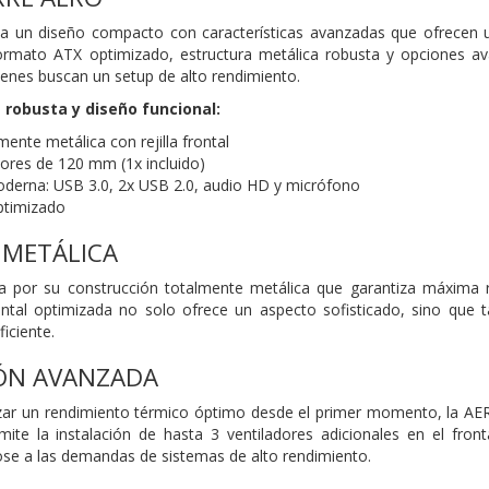
 un diseño compacto con características avanzadas que ofrecen un 
formato ATX optimizado, estructura metálica robusta y opciones av
ienes buscan un setup de alto rendimiento.
 robusta y diseño funcional:
mente metálica con rejilla frontal
dores de 120 mm (1x incluido)
derna: USB 3.0, 2x USB 2.0, audio HD y micrófono
ptimizado
 METÁLICA
 por su construcción totalmente metálica que garantiza máxima res
ontal optimizada no solo ofrece un aspecto sofisticado, sino que 
iciente.
IÓN AVANZADA
zar un rendimiento térmico óptimo desde el primer momento, la AE
rmite la instalación de hasta 3 ventiladores adicionales en el front
ose a las demandas de sistemas de alto rendimiento.