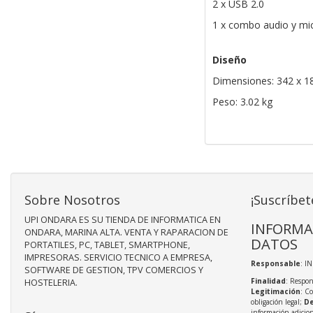
2 x USB 2.0
1 x combo audio y mi
Diseño
Dimensiones: 342 x 
Peso: 3.02 kg
Sobre Nosotros
¡Suscríbet
UPI ONDARA ES SU TIENDA DE INFORMATICA EN
INFORMA
ONDARA, MARINA ALTA. VENTA Y RAPARACION DE
DATOS
PORTATILES, PC, TABLET, SMARTPHONE,
IMPRESORAS. SERVICIO TECNICO A EMPRESA,
Responsable
: I
SOFTWARE DE GESTION, TPV COMERCIOS Y
Finalidad
: Respon
HOSTELERIA.
Legitimación
: C
obligación legal;
De
información adicio