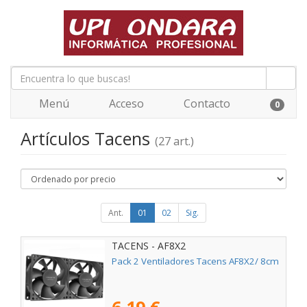
Menú
Acceso
Contacto
0
Artículos Tacens
(27 art.)
Ant.
01
02
Sig.
TACENS - AF8X2
Pack 2 Ventiladores Tacens AF8X2/ 8cm