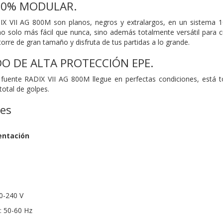
00% MODULAR.
DIX VII AG 800M son planos, negros y extralargos, en un sistem
no solo más fácil que nunca, sino además totalmente versátil para c
torre de gran tamaño y disfruta de tus partidas a lo grande.
 DE ALTA PROTECCIÓN EPE.
 fuente RADIX VII AG 800M llegue en perfectas condiciones, está 
total de golpes.
nes
entación
00-240 V
: 50-60 Hz