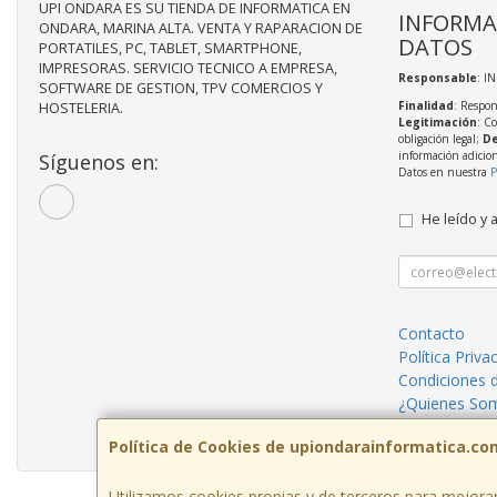
UPI ONDARA ES SU TIENDA DE INFORMATICA EN
INFORMA
ONDARA, MARINA ALTA. VENTA Y RAPARACION DE
DATOS
PORTATILES, PC, TABLET, SMARTPHONE,
IMPRESORAS. SERVICIO TECNICO A EMPRESA,
Responsable
: I
SOFTWARE DE GESTION, TPV COMERCIOS Y
Finalidad
: Respon
HOSTELERIA.
Legitimación
: C
obligación legal;
De
información adicio
Síguenos en:
Datos en nuestra
P
He leído y 
Contacto
Política Priva
Condiciones 
¿Quienes So
Reparaciones
Política de Cookies de upiondarainformatica.co
Utilizamos cookies propias y de terceros para mejorar