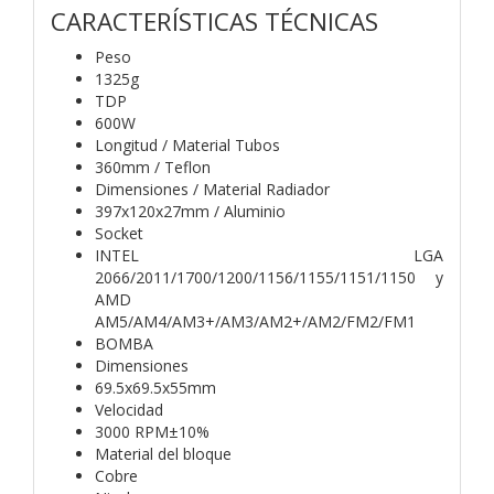
CARACTERÍSTICAS TÉCNICAS
Peso
1325g
TDP
600W
Longitud / Material Tubos
360mm / Teflon
Dimensiones / Material Radiador
397x120x27mm / Aluminio
Socket
INTEL LGA
2066/2011/1700/1200/1156/1155/1151/1150 y
AMD
AM5/AM4/AM3+/AM3/AM2+/AM2/FM2/FM1
BOMBA
Dimensiones
69.5x69.5x55mm
Velocidad
3000 RPM±10%
Material del bloque
Cobre