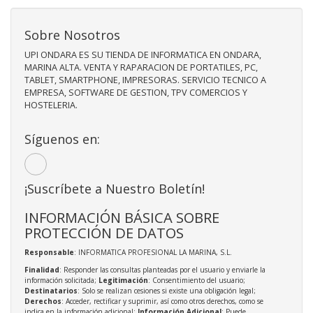
Sobre Nosotros
UPI ONDARA ES SU TIENDA DE INFORMATICA EN ONDARA,
MARINA ALTA. VENTA Y RAPARACION DE PORTATILES, PC,
TABLET, SMARTPHONE, IMPRESORAS. SERVICIO TECNICO A
EMPRESA, SOFTWARE DE GESTION, TPV COMERCIOS Y
HOSTELERIA.
Síguenos en:
¡Suscríbete a Nuestro Boletín!
INFORMACIÓN BÁSICA SOBRE
PROTECCIÓN DE DATOS
Responsable
: INFORMATICA PROFESIONAL LA MARINA, S.L.
Finalidad
: Responder las consultas planteadas por el usuario y enviarle la
información solicitada;
Legitimación
: Consentimiento del usuario;
Destinatarios
: Solo se realizan cesiones si existe una obligación legal;
Derechos
: Acceder, rectificar y suprimir, así como otros derechos, como se
indica en la información adicional;
Información Adicional
: Puede