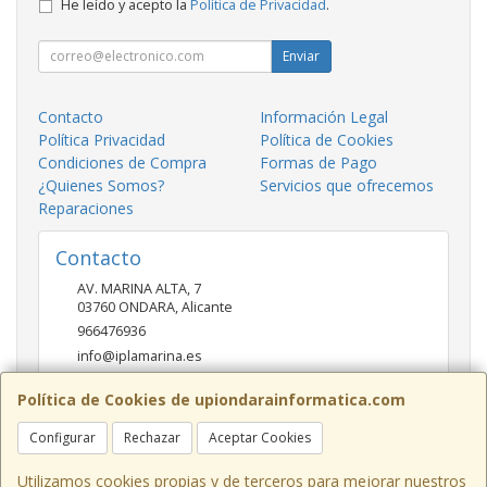
He leído y acepto la
Política de Privacidad
.
Enviar
Contacto
Información Legal
Política Privacidad
Política de Cookies
Condiciones de Compra
Formas de Pago
¿Quienes Somos?
Servicios que ofrecemos
Reparaciones
Contacto
AV. MARINA ALTA, 7
03760
ONDARA
,
Alicante
966476936
info@iplamarina.es
Política de Cookies de upiondarainformatica.com
Horario
Configurar
Rechazar
Aceptar Cookies
LUNES - VIERNES 9:30h-14:00h 16:30h-20:30h SÁBADOS
10:00h-14:00h
Utilizamos cookies propias y de terceros para mejorar nuestros