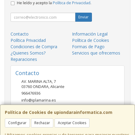
He leído y acepto la
Política de Privacidad
.
Enviar
Contacto
Información Legal
Política Privacidad
Política de Cookies
Condiciones de Compra
Formas de Pago
¿Quienes Somos?
Servicios que ofrecemos
Reparaciones
Contacto
AV. MARINA ALTA, 7
03760
ONDARA
,
Alicante
966476936
info@iplamarina.es
Política de Cookies de upiondarainformatica.com
Horario
Configurar
Rechazar
Aceptar Cookies
LUNES - VIERNES 9:30h-14:00h 16:30h-20:30h SÁBADOS
10:00h-14:00h
Utilizamos cookies propias y de terceros para mejorar nuestros