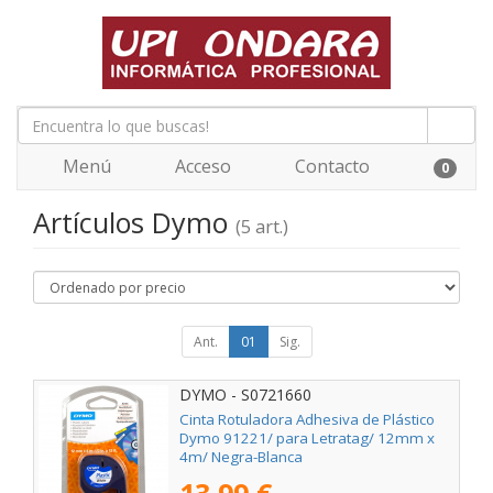
Menú
Acceso
Contacto
0
Artículos Dymo
(5 art.)
Ant.
01
Sig.
DYMO - S0721660
Cinta Rotuladora Adhesiva de Plástico
Dymo 91221/ para Letratag/ 12mm x
4m/ Negra-Blanca