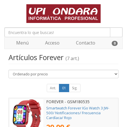
Menú
Acceso
Contacto
0
Artículos Forever
(7 art.)
Ant.
01
Sig.
FOREVER - GSM180535
Smartwatch Forever IGo Watch 3 JW-
500/ Notificaciones/ Frecuencia
Cardíaca/ Rojo