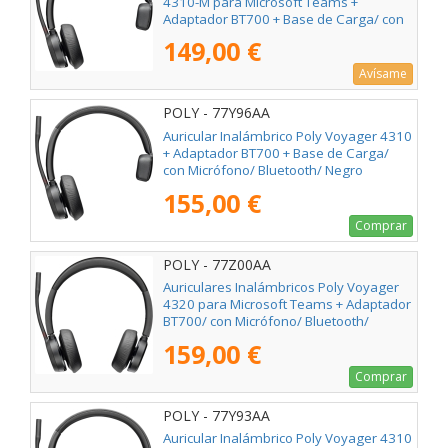
4310-M para Microsoft Teams +
Adaptador BT700 + Base de Carga/ con
Micrófono/ Bluetooth/ Negro
149,00 €
Avísame
POLY - 77Y96AA
Auricular Inalámbrico Poly Voyager 4310
+ Adaptador BT700 + Base de Carga/
con Micrófono/ Bluetooth/ Negro
155,00 €
Comprar
POLY - 77Z00AA
Auriculares Inalámbricos Poly Voyager
4320 para Microsoft Teams + Adaptador
BT700/ con Micrófono/ Bluetooth/
Negros
159,00 €
Comprar
POLY - 77Y93AA
Auricular Inalámbrico Poly Voyager 4310