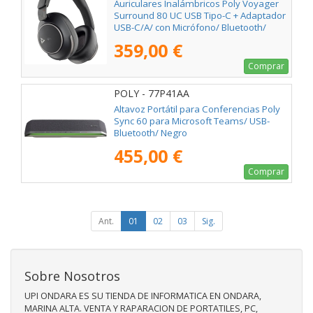
Auriculares Inalámbricos Poly Voyager
Surround 80 UC USB Tipo-C + Adaptador
USB-C/A/ con Micrófono/ Bluetooth/
Negros
359,00 €
Comprar
POLY - 77P41AA
Altavoz Portátil para Conferencias Poly
Sync 60 para Microsoft Teams/ USB-
Bluetooth/ Negro
455,00 €
Comprar
Ant.
01
02
03
Sig.
Sobre Nosotros
UPI ONDARA ES SU TIENDA DE INFORMATICA EN ONDARA,
MARINA ALTA. VENTA Y RAPARACION DE PORTATILES, PC,