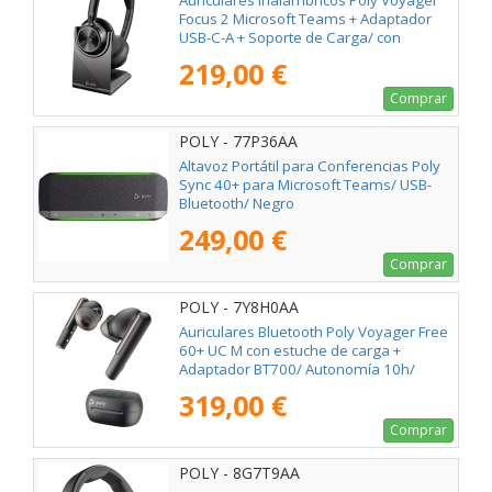
Auriculares Inalámbricos Poly Voyager
Focus 2 Microsoft Teams + Adaptador
USB-C-A + Soporte de Carga/ con
Micrófono/ Bluetooth/ Negros
219,00 €
Comprar
POLY - 77P36AA
Altavoz Portátil para Conferencias Poly
Sync 40+ para Microsoft Teams/ USB-
Bluetooth/ Negro
249,00 €
Comprar
POLY - 7Y8H0AA
Auriculares Bluetooth Poly Voyager Free
60+ UC M con estuche de carga +
Adaptador BT700/ Autonomía 10h/
Negros
319,00 €
Comprar
POLY - 8G7T9AA