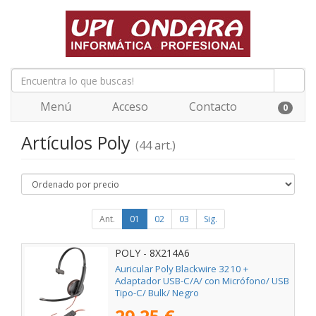
Menú
Acceso
Contacto
0
Artículos Poly
(44 art.)
Ant.
01
02
03
Sig.
POLY - 8X214A6
Auricular Poly Blackwire 3210 +
Adaptador USB-C/A/ con Micrófono/ USB
Tipo-C/ Bulk/ Negro